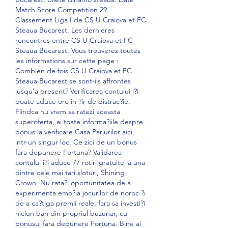
Match Score Competition 29. 
Classement Liga I de CS U Craiova et FC 
Steaua Bucarest. Les dernieres 
rencontres entre CS U Craiova et FC 
Steaua Bucarest: Vous trouverez toutes 
les informations sur cette page : 
Combien de fois CS U Craiova et FC 
Steaua Bucarest se sont-ils affrontes 
jusqu'a present? Verificarea contului i?i 
poate aduce ore in ?ir de distrac?ie. 
Fiindca nu vrem sa ratezi aceasta 
superoferta, ai toate informa?iile despre 
bonus la verificare Casa Pariurilor aici, 
intr-un singur loc. Ce zici de un bonus 
fara depunere Fortuna? Validarea 
contului i?i aduce 77 rotiri gratuite la una 
dintre cele mai tari sloturi, Shining 
Crown. Nu rata?i oportunitatea de a 
experimenta emo?ia jocurilor de noroc ?i 
de a ca?tiga premii reale, fara sa investi?i 
niciun ban din propriul buzunar, cu 
bonusul fara depunere Fortuna. Bine ai 