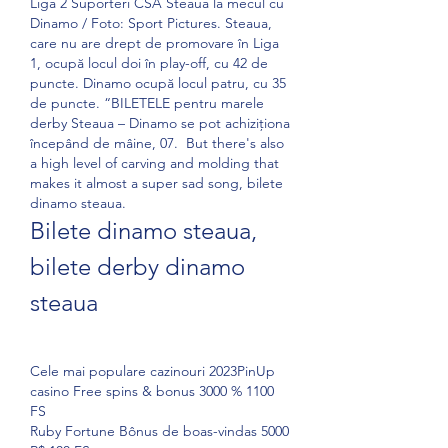
Liga 2 Suporteri CSA Steaua la mecul cu 
Dinamo / Foto: Sport Pictures. Steaua, 
care nu are drept de promovare în Liga 
1, ocupă locul doi în play-off, cu 42 de 
puncte. Dinamo ocupă locul patru, cu 35 
de puncte. “BILETELE pentru marele 
derby Steaua – Dinamo se pot achiziționa 
începând de mâine, 07.  But there's also 
a high level of carving and molding that 
makes it almost a super sad song, bilete 
dinamo steaua.
Bilete dinamo steaua, 
bilete derby dinamo 
steaua
Cele mai populare cazinouri 2023PinUp 
casino Free spins & bonus 3000 % 1100 
FS
Ruby Fortune Bônus de boas-vindas 5000 