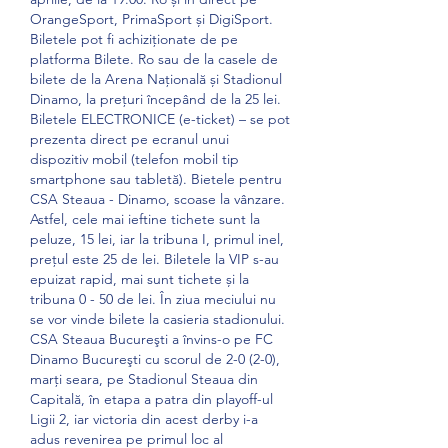
OrangeSport, PrimaSport și DigiSport. 
Biletele pot fi achiziționate de pe 
platforma Bilete. Ro sau de la casele de 
bilete de la Arena Națională și Stadionul 
Dinamo, la prețuri începând de la 25 lei. 
Biletele ELECTRONICE (e-ticket) – se pot 
prezenta direct pe ecranul unui 
dispozitiv mobil (telefon mobil tip 
smartphone sau tabletă). Bietele pentru 
CSA Steaua - Dinamo, scoase la vânzare. 
Astfel, cele mai ieftine tichete sunt la 
peluze, 15 lei, iar la tribuna I, primul inel, 
prețul este 25 de lei. Biletele la VIP s-au 
epuizat rapid, mai sunt tichete și la 
tribuna 0 - 50 de lei. În ziua meciului nu 
se vor vinde bilete la casieria stadionului. 
CSA Steaua Bucureşti a învins-o pe FC 
Dinamo Bucureşti cu scorul de 2-0 (2-0), 
marţi seara, pe Stadionul Steaua din 
Capitală, în etapa a patra din playoff-ul 
Ligii 2, iar victoria din acest derby i-a 
adus revenirea pe primul loc al 