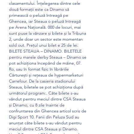
clasamentului. Înțelegerea dintre cele 
două formații este ca Dinamo să 
primească o peluză întreagă pe 
Ghencea, iar Steaua o peluză întreagă 
pe Arena Națională. 000 de locuri, mai 
sunt puse la vânzare și bilete și la Tribuna 
2, unde doar un sector este momentan 
sold out. Prețul unui bilet e 25 de lei. 
BILETE STEAUA – DINAMO. BILETELE 
pentru marele derby Steaua – Dinamo se 
pot achiziționa începând de mâine, 07. 
Ro, sau în format fizic în librăriile 
Cărturești și rețeaua de hypermarketuri 
Carrefour. De la casieria stadionului 
Steaua, biletele se pot achiziționa după 
următorul program:. Câte bilete s-au 
vândut pentru meciul dintre CSA Steaua 
și Dinamo, cu 8 zile înainte de 
confruntarea din Ghencea articol scris de 
Digi Sport 10. Fanii din Peluza Sud au 
anunțat câte bilete s-au vândut pentru 
meciul dintre CSA Steaua și Dinamo. 