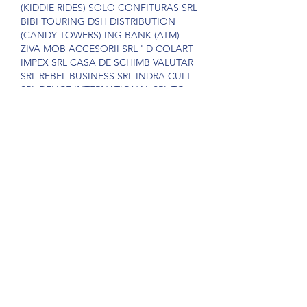
(KIDDIE RIDES) SOLO CONFITURAS SRL 
BIBI TOURING DSH DISTRIBUTION 
(CANDY TOWERS) ING BANK (ATM) 
ZIVA MOB ACCESORII SRL ' D COLART 
IMPEX SRL CASA DE SCHIMB VALUTAR 
SRL REBEL BUSINESS SRL INDRA CULT 
SRL DELICE INTERNATIONAL SRL TG 
AMAZON SRL FAN GSM BANCA 
COMERCIALA ROMANA BETTY ICE 
(INSULA INTRAREA III) C&G GEZANY 
SRL DYNAMIC PROEXPERTCHEY 
GYMBOLAND (CLIMBING WALL) 
AVANTI FREE SRL ABI GRUP SRL BETTY 
ICE SRL (INSULA INTRAREA I) CREDIT 
EUROPE BANK GYMBOLAND BLUE SRL 
ING BANK MED KAN EXPERT SRL 
MOBIUP DISTRIBUTION SRL SPORTING 
MODE SRL UNI RECYCLING SRL BLUE 
JEANS COFFEE & TEA RCS RDS DYNNA 
KEBAB SRL. Site-ul centrului comercial 
Mega Mall Bucuresti, disponibil la adresa 
www. Nota de Informare privind 