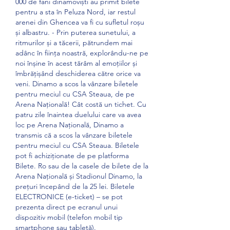
000 de fani dinamoviști au primit bilete 
pentru a sta în Peluza Nord, iar restul 
arenei din Ghencea va fi cu sufletul roșu 
și albastru. - Prin puterea sunetului, a 
ritmurilor și a tăcerii, pătrundem mai 
adânc în ființa noastră, explorându-ne pe 
noi înșine în acest tărâm al emoțiilor și 
îmbrățișând deschiderea către orice va 
veni. Dinamo a scos la vânzare biletele 
pentru meciul cu CSA Steaua, de pe 
Arena Națională! Cât costă un tichet. Cu 
patru zile înaintea duelului care va avea 
loc pe Arena Națională, Dinamo a 
transmis că a scos la vânzare biletele 
pentru meciul cu CSA Steaua. Biletele 
pot fi achiziționate de pe platforma 
Bilete. Ro sau de la casele de bilete de la 
Arena Națională și Stadionul Dinamo, la 
prețuri începând de la 25 lei. Biletele 
ELECTRONICE (e-ticket) – se pot 
prezenta direct pe ecranul unui 
dispozitiv mobil (telefon mobil tip 
smartphone sau tabletă). 