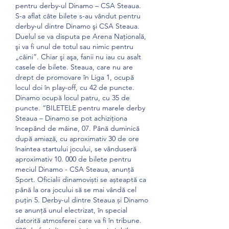
pentru derby-ul Dinamo – CSA Steaua. 
S-a aflat câte bilete s-au vândut pentru 
derby-ul dintre Dinamo şi CSA Steaua. 
Duelul se va disputa pe Arena Naţională, 
şi va fi unul de totul sau nimic pentru 
„câini”. Chiar şi aşa, fanii nu iau cu asalt 
casele de bilete. Steaua, care nu are 
drept de promovare în Liga 1, ocupă 
locul doi în play-off, cu 42 de puncte. 
Dinamo ocupă locul patru, cu 35 de 
puncte. “BILETELE pentru marele derby 
Steaua – Dinamo se pot achiziționa 
începând de mâine, 07. Până duminică 
după amiază, cu aproximativ 30 de ore 
înaintea startului jocului, se vânduseră 
aproximativ 10. 000 de bilete pentru 
meciul Dinamo - CSA Steaua, anunță 
Sport. Oficialii dinamoviști se așteaptă ca 
până la ora jocului să se mai vândă cel 
puțin 5. Derby-ul dintre Steaua și Dinamo 
se anunță unul electrizat, în special 
datorită atmosferei care va fi în tribune. 