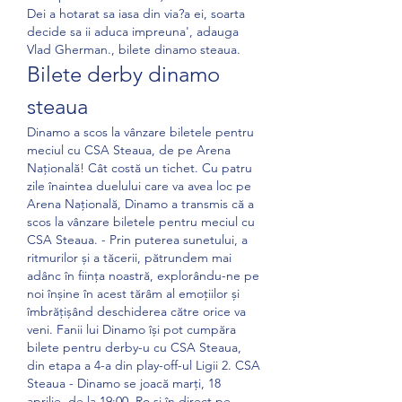
Dei a hotarat sa iasa din via?a ei, soarta 
decide sa ii aduca impreuna', adauga 
Vlad Gherman., bilete dinamo steaua.
Bilete derby dinamo 
steaua
Dinamo a scos la vânzare biletele pentru 
meciul cu CSA Steaua, de pe Arena 
Națională! Cât costă un tichet. Cu patru 
zile înaintea duelului care va avea loc pe 
Arena Națională, Dinamo a transmis că a 
scos la vânzare biletele pentru meciul cu 
CSA Steaua. - Prin puterea sunetului, a 
ritmurilor și a tăcerii, pătrundem mai 
adânc în ființa noastră, explorându-ne pe 
noi înșine în acest tărâm al emoțiilor și 
îmbrățișând deschiderea către orice va 
veni. Fanii lui Dinamo își pot cumpăra 
bilete pentru derby-u cu CSA Steaua, 
din etapa a 4-a din play-off-ul Ligii 2. CSA 
Steaua - Dinamo se joacă marți, 18 
aprilie, de la 19:00. Ro și în direct pe 