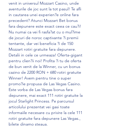
venit in universul Mozzart Casino, unde 
aventurile de joc sunt la tot pasul! Te afli 
in cautarea unei experien?e online fara 
precedent? Atunci Mozzart Bet bonus 
fara depunere este exact ceea ce cau?i! 
Nu numai ca vei fi rasfa?at cu o mul?ime 
de jocuri de noroc captivante ?i premii 
tentante, dar vei beneficia ?i de 150 
Mozzart rotiri gratuite fara depunere. 
Detalii in cele ce urmeaza! Oferta-gigant 
pentru clien?ii noi! Profita ?i tu de oferta 
de bun venit de la Winner, cu un bonus 
cazino de 2200 RON + 680 rotiri gratuite 
Winner! Avem pentru tine o super 
promo?ie propusa de Las Vegas Casino. 
Este vorba de Las Vegas bonus fara 
depunere, mai exact 111 rotiri gratuite la 
jocul Starlight Princess. Pe parcursul 
articolului prezentat vei gasi toate 
informaiile necesare cu privire la cele 111 
rotiri gratuite fara depunere Las Vegas., 
bilete dinamo steaua.