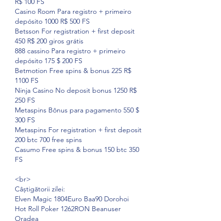
R$ 100 FS
Casino Room Para registro + primeiro 
depósito 1000 R$ 500 FS
Betsson For registration + first deposit 
450 R$ 200 giros grátis
888 cassino Para registro + primeiro 
depósito 175 $ 200 FS
Betmotion Free spins & bonus 225 R$ 
1100 FS
Ninja Casino No deposit bonus 1250 R$ 
250 FS
Metaspins Bônus para pagamento 550 $ 
300 FS
Metaspins For registration + first deposit 
200 btc 700 free spins
Casumo Free spins & bonus 150 btc 350 
FS
<br>
Câștigătorii zilei:
Elven Magic 1804Euro Baa90 Dorohoi 
Hot Roll Poker 1262RON Beanuser 
Oradea 