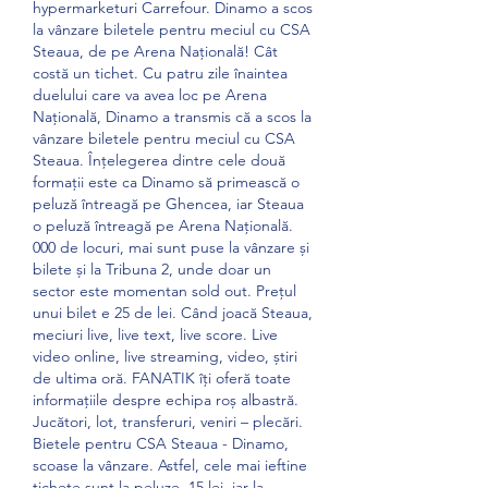
hypermarketuri Carrefour. Dinamo a scos 
la vânzare biletele pentru meciul cu CSA 
Steaua, de pe Arena Națională! Cât 
costă un tichet. Cu patru zile înaintea 
duelului care va avea loc pe Arena 
Națională, Dinamo a transmis că a scos la 
vânzare biletele pentru meciul cu CSA 
Steaua. Înțelegerea dintre cele două 
formații este ca Dinamo să primească o 
peluză întreagă pe Ghencea, iar Steaua 
o peluză întreagă pe Arena Națională. 
000 de locuri, mai sunt puse la vânzare și 
bilete și la Tribuna 2, unde doar un 
sector este momentan sold out. Prețul 
unui bilet e 25 de lei. Când joacă Steaua, 
meciuri live, live text, live score. Live 
video online, live streaming, video, știri 
de ultima oră. FANATIK îți oferă toate 
informațiile despre echipa roș albastră. 
Jucători, lot, transferuri, veniri – plecări. 
Bietele pentru CSA Steaua - Dinamo, 
scoase la vânzare. Astfel, cele mai ieftine 
tichete sunt la peluze, 15 lei, iar la 