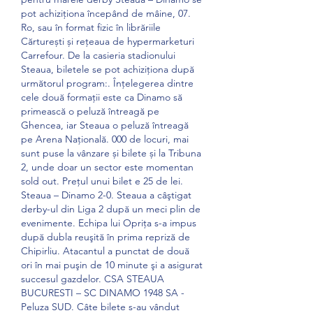
pot achiziționa începând de mâine, 07. 
Ro, sau în format fizic în librăriile 
Cărturești și rețeaua de hypermarketuri 
Carrefour. De la casieria stadionului 
Steaua, biletele se pot achiziționa după 
următorul program:. Înțelegerea dintre 
cele două formații este ca Dinamo să 
primească o peluză întreagă pe 
Ghencea, iar Steaua o peluză întreagă 
pe Arena Națională. 000 de locuri, mai 
sunt puse la vânzare și bilete și la Tribuna 
2, unde doar un sector este momentan 
sold out. Prețul unui bilet e 25 de lei. 
Steaua – Dinamo 2-0. Steaua a câştigat 
derby-ul din Liga 2 după un meci plin de 
evenimente. Echipa lui Opriţa s-a impus 
după dubla reuşită în prima repriză de 
Chipirliu. Atacantul a punctat de două 
ori în mai puşin de 10 minute şi a asigurat 
succesul gazdelor. CSA STEAUA 
BUCURESTI – SC DINAMO 1948 SA - 
Peluza SUD. Câte bilete s-au vândut 