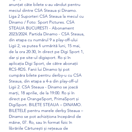
anunțat câte bilete s-au vândut pentru 
meciul dintre CSA Steaua și Dinamo. 
Liga 2 Suporteri CSA Steaua la mecul cu 
Dinamo / Foto: Sport Pictures. CSA 
STEAUA BUCURESTI - Abonament 
2023/2024. Partida Dinamo - CSA Steaua, 
din etapa cu numărul 9 a play-off-ului 
Ligii 2, va putea fi urmărită luni, 15 mai, 
de la ora 20:30, în direct pe Digi Sport 1, 
dar și pe site-ul digisport. Ro și în 
aplicația Digi Sport, de către abonații 
RCS-RDS. Fanii lui Dinamo își pot 
cumpăra bilete pentru derby-u cu CSA 
Steaua, din etapa a 4-a din play-off-ul 
Ligii 2. CSA Steaua - Dinamo se joacă 
marți, 18 aprilie, de la 19:00. Ro și în 
direct pe OrangeSport, PrimaSport și 
DigiSport. BILETE STEAUA – DINAMO. 
BILETELE pentru marele derby Steaua – 
Dinamo se pot achiziționa începând de 
mâine, 07. Ro, sau în format fizic în 
librăriile Cărturești și rețeaua de 