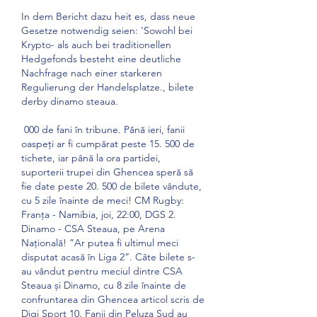
In dem Bericht dazu heit es, dass neue 
Gesetze notwendig seien: 'Sowohl bei 
Krypto- als auch bei traditionellen 
Hedgefonds besteht eine deutliche 
Nachfrage nach einer starkeren 
Regulierung der Handelsplatze., bilete 
derby dinamo steaua.
 000 de fani în tribune. Până ieri, fanii 
oaspeți ar fi cumpărat peste 15. 500 de 
tichete, iar până la ora partidei, 
suporterii trupei din Ghencea speră să 
fie date peste 20. 500 de bilete vândute, 
cu 5 zile înainte de meci! CM Rugby: 
Franța - Namibia, joi, 22:00, DGS 2. 
Dinamo - CSA Steaua, pe Arena 
Națională! ”Ar putea fi ultimul meci 
disputat acasă în Liga 2”. Câte bilete s-
au vândut pentru meciul dintre CSA 
Steaua și Dinamo, cu 8 zile înainte de 
confruntarea din Ghencea articol scris de 
Digi Sport 10. Fanii din Peluza Sud au 