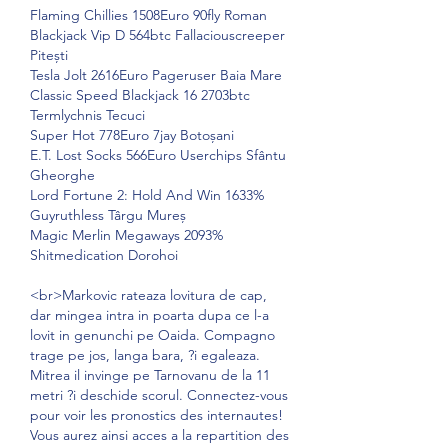
Flaming Chillies 1508Euro 90fly Roman 
Blackjack Vip D 564btc Fallaciouscreeper 
Pitești 
Tesla Jolt 2616Euro Pageruser Baia Mare 
Classic Speed Blackjack 16 2703btc 
Termlychnis Tecuci 
Super Hot 778Euro 7jay Botoșani 
E.T. Lost Socks 566Euro Userchips Sfântu 
Gheorghe 
Lord Fortune 2: Hold And Win 1633% 
Guyruthless Târgu Mureș 
Magic Merlin Megaways 2093% 
Shitmedication Dorohoi 
<br>Markovic rateaza lovitura de cap, 
dar mingea intra in poarta dupa ce l-a 
lovit in genunchi pe Oaida. Compagno 
trage pe jos, langa bara, ?i egaleaza. 
Mitrea il invinge pe Tarnovanu de la 11 
metri ?i deschide scorul. Connectez-vous 
pour voir les pronostics des internautes! 
Vous aurez ainsi acces a la repartition des 