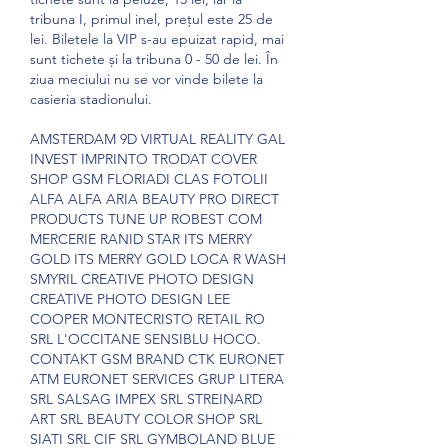
tribuna I, primul inel, prețul este 25 de 
lei. Biletele la VIP s-au epuizat rapid, mai 
sunt tichete și la tribuna 0 - 50 de lei. În 
ziua meciului nu se vor vinde bilete la 
casieria stadionului. 
AMSTERDAM 9D VIRTUAL REALITY GAL 
INVEST IMPRINTO TRODAT COVER 
SHOP GSM FLORIADI CLAS FOTOLII 
ALFA ALFA ARIA BEAUTY PRO DIRECT 
PRODUCTS TUNE UP ROBEST COM 
MERCERIE RANID STAR ITS MERRY 
GOLD ITS MERRY GOLD LOCA R WASH 
SMYRIL CREATIVE PHOTO DESIGN 
CREATIVE PHOTO DESIGN LEE 
COOPER MONTECRISTO RETAIL RO 
SRL L'OCCITANE SENSIBLU HOCO. 
CONTAKT GSM BRAND CTK EURONET 
ATM EURONET SERVICES GRUP LITERA 
SRL SALSAG IMPEX SRL STREINARD 
ART SRL BEAUTY COLOR SHOP SRL 
SIATI SRL CIF SRL GYMBOLAND BLUE 