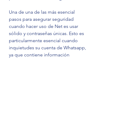
Una de una de las más esencial 
pasos para asegurar seguridad 
cuando hacer uso de Net es usar 
sólido y contraseñas únicas. Esto es 
particularmente esencial cuando 
inquietudes su cuenta de Whatsapp, 
ya que contiene información 
delicada, como su correo 
electrónico, número de contacto, 
así como mensajes. Asegúrese de 
usar una mezcla de números, letras, 
así como iconos para su contraseña 
y también no recicle la igual para 
múltiples cuentas. Además, puede 
habilitar la autenticación de dos 
factores en su cuenta de Whatsapp, 
que proporciona un extra capa 