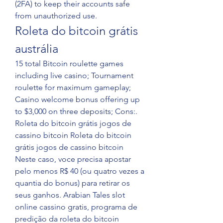
(2FA) to keep their accounts safe 
from unauthorized use.
Roleta do bitcoin grátis 
austrália
15 total Bitcoin roulette games 
including live casino; Tournament 
roulette for maximum gameplay; 
Casino welcome bonus offering up 
to $3,000 on three deposits; Cons:. 
Roleta do bitcoin grátis jogos de 
cassino bitcoin Roleta do bitcoin 
grátis jogos de cassino bitcoin 
Neste caso, voce precisa apostar 
pelo menos R$ 40 (ou quatro vezes a 
quantia do bonus) para retirar os 
seus ganhos. Arabian Tales slot 
online cassino gratis, programa de 
predição da roleta do bitcoin 