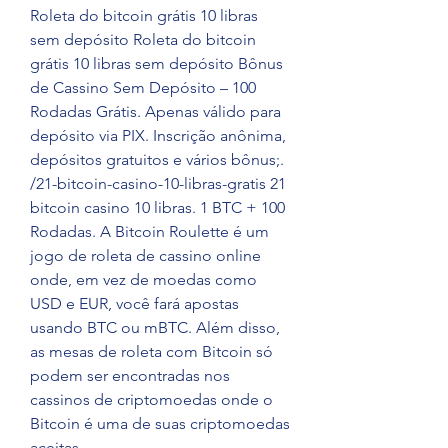
Roleta do bitcoin grátis 10 libras 
sem depósito Roleta do bitcoin 
grátis 10 libras sem depósito Bônus 
de Cassino Sem Depósito – 100 
Rodadas Grátis. Apenas válido para 
depósito via PIX. Inscrição anônima, 
depósitos gratuitos e vários bônus;. 
/21-bitcoin-casino-10-libras-gratis 21 
bitcoin casino 10 libras. 1 BTC + 100 
Rodadas. A Bitcoin Roulette é um 
jogo de roleta de cassino online 
onde, em vez de moedas como 
USD e EUR, você fará apostas 
usando BTC ou mBTC. Além disso, 
as mesas de roleta com Bitcoin só 
podem ser encontradas nos 
cassinos de criptomoedas onde o 
Bitcoin é uma de suas criptomoedas 
aceitas. 