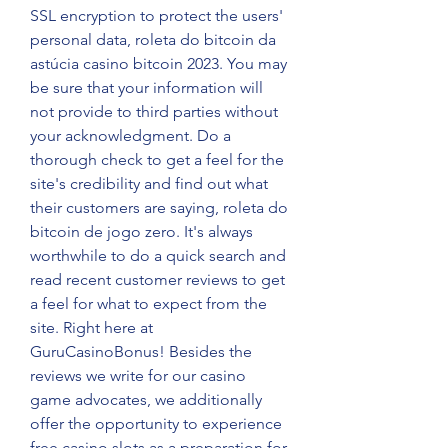
SSL encryption to protect the users' 
personal data, roleta do bitcoin da 
astúcia casino bitcoin 2023. You may 
be sure that your information will 
not provide to third parties without 
your acknowledgment. Do a 
thorough check to get a feel for the 
site's credibility and find out what 
their customers are saying, roleta do 
bitcoin de jogo zero. It's always 
worthwhile to do a quick search and 
read recent customer reviews to get 
a feel for what to expect from the 
site. Right here at 
GuruCasinoBonus! Besides the 
reviews we write for our casino 
game advocates, we additionally 
offer the opportunity to experience 
free casino slots as a preparation for 