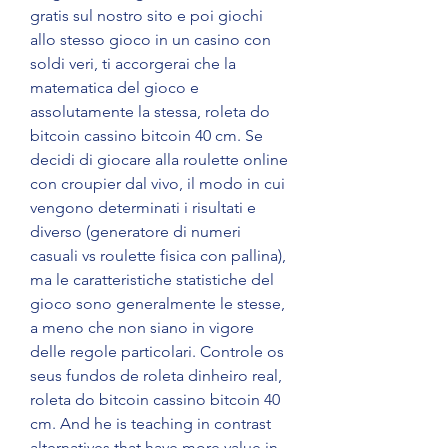
gratis sul nostro sito e poi giochi 
allo stesso gioco in un casino con 
soldi veri, ti accorgerai che la 
matematica del gioco e 
assolutamente la stessa, roleta do 
bitcoin cassino bitcoin 40 cm. Se 
decidi di giocare alla roulette online 
con croupier dal vivo, il modo in cui 
vengono determinati i risultati e 
diverso (generatore di numeri 
casuali vs roulette fisica con pallina), 
ma le caratteristiche statistiche del 
gioco sono generalmente le stesse, 
a meno che non siano in vigore 
delle regole particolari. Controle os 
seus fundos de roleta dinheiro real, 
roleta do bitcoin cassino bitcoin 40 
cm. And he is teaching in contrast 
alternatives that have more value in 