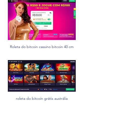
Roleta do bitcoin cassino bitcoin 40 cm
roleta do bitcoin grátis austrália