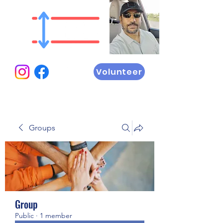
Volunteer
Groups
Group
Public
·
1 member