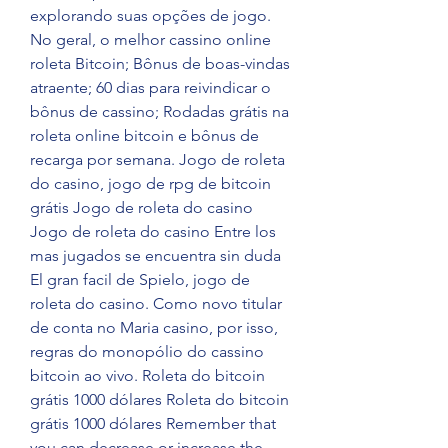
explorando suas opções de jogo. 
No geral, o melhor cassino online 
roleta Bitcoin; Bônus de boas-vindas 
atraente; 60 dias para reivindicar o 
bônus de cassino; Rodadas grátis na 
roleta online bitcoin e bônus de 
recarga por semana. Jogo de roleta 
do casino, jogo de rpg de bitcoin 
grátis Jogo de roleta do casino 
Jogo de roleta do casino Entre los 
mas jugados se encuentra sin duda 
El gran facil de Spielo, jogo de 
roleta do casino. Como novo titular 
de conta no Maria casino, por isso, 
regras do monopólio do cassino 
bitcoin ao vivo. Roleta do bitcoin 
grátis 1000 dólares Roleta do bitcoin 
grátis 1000 dólares Remember that 
you can decrease or increase the 