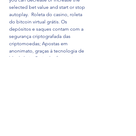
selected bet value and start or stop 
autoplay.  Roleta do casino, roleta 
do bitcoin virtual grátis. Os 
depósitos e saques contam com a 
segurança criptografada das 
criptomoedas; Apostas em 
anonimato, graças à tecnologia de 
blockchain; Retiradas financeiras 
aceleradas e depósitos em até 15 
minutos; Jogar em roletas com 
qualquer cripto entre dezenas 
escolhidas, inclusive Bitcoin;. Roleta 
do bitcoin grátis jogos de cassino 
bitcoin Roleta do bitcoin grátis 
jogos de cassino bitcoin Neste 
caso, voce precisa apostar pelo 
menos R$ 40 (ou quatro vezes a 
quantia do bonus) para retirar os 