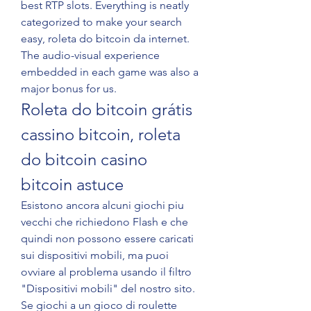
best RTP slots. Everything is neatly 
categorized to make your search 
easy, roleta do bitcoin da internet. 
The audio-visual experience 
embedded in each game was also a 
major bonus for us.
Roleta do bitcoin grátis 
cassino bitcoin, roleta 
do bitcoin casino 
bitcoin astuce
Esistono ancora alcuni giochi piu 
vecchi che richiedono Flash e che 
quindi non possono essere caricati 
sui dispositivi mobili, ma puoi 
ovviare al problema usando il filtro 
"Dispositivi mobili" del nostro sito. 
Se giochi a un gioco di roulette 