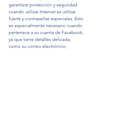
garantizar protección y seguridad 
cuando utilizar Internet es utilizar 
fuerte y contraseñas especiales. Esto 
es especialmente necesario cuando 
pertenece a su cuenta de Facebook, 
ya que tiene detalles delicada, 
como su correo electrónico, 
número de contacto, así como 
mensajes. Asegúrese de hacer uso 
de una combinación de números, 
letras, y también signos para su 
contraseña así como no reutilice la 
muy igual para múltiples cuentas. 
Además, puede habilitar la 
autenticación de dos factores en su 
cuenta de Facebook, que ofrece 
una capa adicional de seguridad al 
solicitar un código para enviar a su 