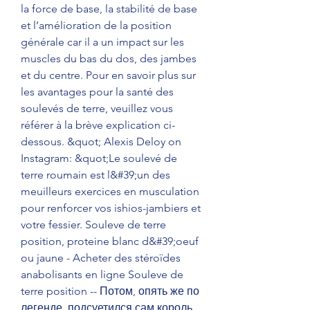
la force de base, la stabilité de base 
et l’amélioration de la position 
générale car il a un impact sur les 
muscles du bas du dos, des jambes 
et du centre. Pour en savoir plus sur 
les avantages pour la santé des 
soulevés de terre, veuillez vous 
référer à la brève explication ci-
dessous. &quot; Alexis Deloy on 
Instagram: &quot;Le soulevé de 
terre roumain est l&#39;un des 
meuilleurs exercices en musculation 
pour renforcer vos ishios-jambiers et 
votre fessier. Souleve de terre 
position, proteine blanc d&#39;oeuf 
ou jaune - Acheter des stéroïdes 
anabolisants en ligne Souleve de 
terre position -- Потом, опять же по 
легенде, подсуетился сам король 