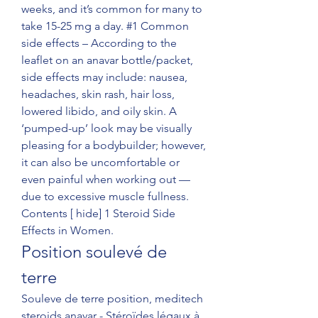
weeks, and it’s common for many to 
take 15-25 mg a day. #1 Common 
side effects – According to the 
leaflet on an anavar bottle/packet, 
side effects may include: nausea, 
headaches, skin rash, hair loss, 
lowered libido, and oily skin. A 
‘pumped-up’ look may be visually 
pleasing for a bodybuilder; however, 
it can also be uncomfortable or 
even painful when working out — 
due to excessive muscle fullness. 
Contents [ hide] 1 Steroid Side 
Effects in Women. 
Position soulevé de 
terre
Souleve de terre position, meditech 
steroids anavar - Stéroïdes légaux à 