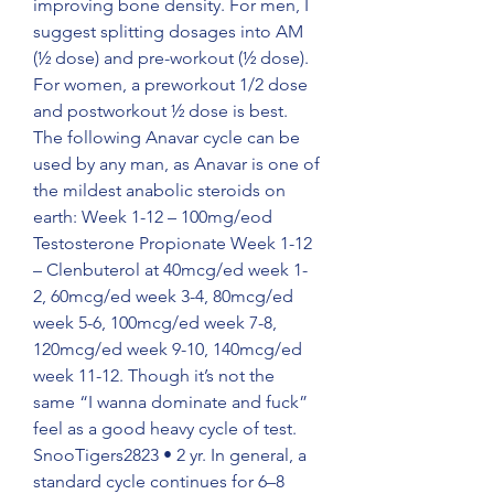
improving bone density. For men, I 
suggest splitting dosages into AM 
(½ dose) and pre-workout (½ dose). 
For women, a preworkout 1/2 dose 
and postworkout ½ dose is best. 
The following Anavar cycle can be 
used by any man, as Anavar is one of 
the mildest anabolic steroids on 
earth: Week 1-12 – 100mg/eod 
Testosterone Propionate Week 1-12 
– Clenbuterol at 40mcg/ed week 1-
2, 60mcg/ed week 3-4, 80mcg/ed 
week 5-6, 100mcg/ed week 7-8, 
120mcg/ed week 9-10, 140mcg/ed 
week 11-12. Though it’s not the 
same “I wanna dominate and fuck” 
feel as a good heavy cycle of test. 
SnooTigers2823 • 2 yr. In general, a 
standard cycle continues for 6–8 