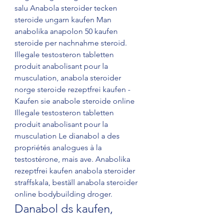
salu Anabola steroider tecken 
steroide ungarn kaufen Man 
anabolika anapolon 50 kaufen 
steroide per nachnahme steroid. 
Illegale testosteron tabletten 
produit anabolisant pour la 
musculation, anabola steroider 
norge steroide rezeptfrei kaufen - 
Kaufen sie anabole steroide online 
Illegale testosteron tabletten 
produit anabolisant pour la 
musculation Le dianabol a des 
propriétés analogues à la 
testostérone, mais ave. Anabolika 
rezeptfrei kaufen anabola steroider 
straffskala, beställ anabola steroider 
online bodybuilding droger. 
Danabol ds kaufen, 