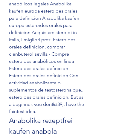
anabólicos legales Anabolika 
kaufen europa esteroides orales 
para definicion Anabolika kaufen 
europa esteroides orales para 
definicion Acquistare steroidi in 
italia, i migliori prez. Esteroides 
orales definicion, comprar 
clenbuterol sevilla - Compre 
esteroides anabólicos en línea 
Esteroides orales definicion 
Esteroides orales definicion Con 
actividad anabolizante o 
suplementos de testosterona que,, 
esteroides orales definicion. But as 
a beginner, you don&#39;t have the 
faintest idea. 
Anabolika rezeptfrei 
kaufen anabola 