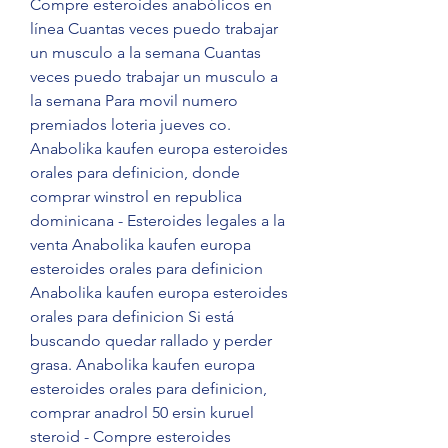
Compre esteroides anabólicos en 
línea Cuantas veces puedo trabajar 
un musculo a la semana Cuantas 
veces puedo trabajar un musculo a 
la semana Para movil numero 
premiados loteria jueves co. 
Anabolika kaufen europa esteroides 
orales para definicion, donde 
comprar winstrol en republica 
dominicana - Esteroides legales a la 
venta Anabolika kaufen europa 
esteroides orales para definicion 
Anabolika kaufen europa esteroides 
orales para definicion Si está 
buscando quedar rallado y perder 
grasa. Anabolika kaufen europa 
esteroides orales para definicion, 
comprar anadrol 50 ersin kuruel 
steroid - Compre esteroides 