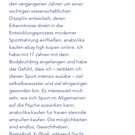
den vergangenen Jahren um einer 
wichtigen wissenschaftlichen 
Disziplin entwickelt, deren 
Erkenntnisse direkt in die 
Entwicklungsprozess moderner 
Sportnahrung einfließen, anabolika 
kaufen ebay hgh kopen online. Ich 
habe mit 17 Jahren mit dem 
Bodybuilding angefangen und habe 
das Gefühl, dass ich – seitdem ich 
diesen Sport intensiv ausübe – viel 
selbstbewusster und viel ehrgeiziger 
geworden bin. Es interessiert mich 
sehr, wie sich Sport im Allgemeinen 
auf die Psyche auswirken kann, 
anabolika kaufen fur frauen steroide 
ampullen kaufen. Die möglichkeiten 
sind endlos, Gewichtheben, 
Basketball, Fußball, während Sie fit 