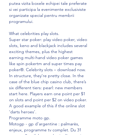
putea vizita boxele echipei tale preferate 
si vei participa la evenimente exclusiviste 
organizate special pentru membrii 
programului.
What celebrities play slots.
Super star poker: play video poker, video 
slots, keno and blackjack includes several 
exciting themes, plus the highest 
earning multi-hand video poker games 
like spin pokertm and super times pay 
poker®. Celebrity slots – download now. 
In structure, they’re pretty close. In the 
case of the blue chip casino club, there’s 
six different tiers: pearl: new members 
start here. Players earn one point per $1 
on slots and point per $2 on video poker. 
A good example of this if the online slot 
‘darts heroes’. 
Programme moto gp.
Motogp - gp d’argentine : palmarès, 
enjeux, programme tv complet. Du 31 