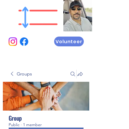
Volunteer
Groups
Group
Public
·
1 member