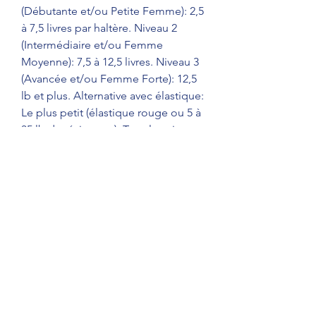
(Débutante et/ou Petite Femme): 2,5 
à 7,5 livres par haltère. Niveau 2 
(Intermédiaire et/ou Femme 
Moyenne): 7,5 à 12,5 livres. Niveau 3 
(Avancée et/ou Femme Forte): 12,5 
lb et plus. Alternative avec élastique: 
Le plus petit (élastique rouge ou 5 à 
35 lb de résistance) ️ Tous les niveaux 
FemmeFit des exercices ici. Vidéo 
des 6 premiers exercices. Pour vous 
aider à visualiser, j’ai fait cette vidéo 
avec Millhau pour les 6 premiers 
mouvements à effectuer pour 
muscler les épaules avec des 
haltères : 1. Développé militaire 
avec impulsion (push press) Tenez-
vous droit avec les haltères sur le 
devant de vos épaules. Exercices 
épaules avec haltères. Accueil / 