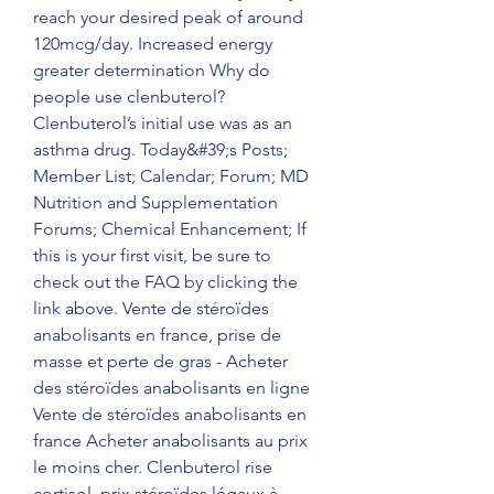
reach your desired peak of around 
120mcg/day. Increased energy 
greater determination Why do 
people use clenbuterol? 
Clenbuterol’s initial use was as an 
asthma drug. Today&#39;s Posts; 
Member List; Calendar; Forum; MD 
Nutrition and Supplementation 
Forums; Chemical Enhancement; If 
this is your first visit, be sure to 
check out the FAQ by clicking the 
link above. Vente de stéroïdes 
anabolisants en france, prise de 
masse et perte de gras - Acheter 
des stéroïdes anabolisants en ligne 
Vente de stéroïdes anabolisants en 
france Acheter anabolisants au prix 
le moins cher. Clenbuterol rise 
cortisol, prix stéroïdes légaux à 