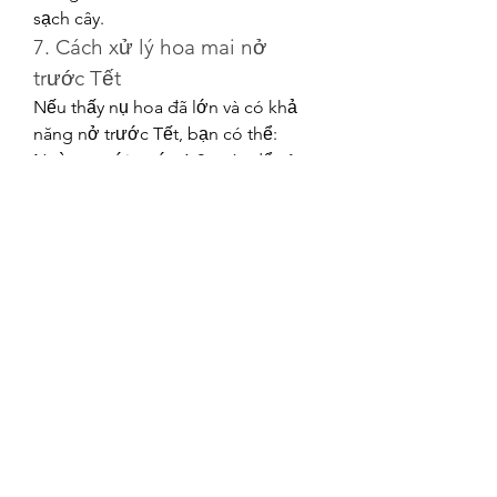
sạch cây.
7. Cách xử lý hoa mai nở 
trước Tết
Nếu thấy nụ hoa đã lớn và có khả 
năng nở trước Tết, bạn có thể:
Ngừng tưới nước 1-2 ngày để cây 
ngừng sinh trưởng, sau đó tưới 
thêm phân có hàm lượng đạm cao 
để hãm hoa.
Đặt cây nơi râm mát, sử dụng nước 
đá để làm mát gốc cây và ngăn hoa 
nở sớm.
====>> Xem thêm: Tìm hiểu thêm 
về cách 
định giá mai vàng
Một số lưu ý sau Tết
Sau Tết, cần cắt bỏ hết hoa, nụ và lá 
để cây có thể hồi phục và tập trung 
dinh dưỡng nuôi cây. Để cây ngoài 