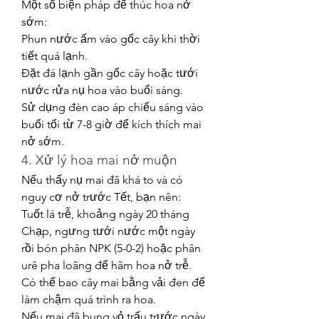
Một số biện pháp để thúc hoa nở 
sớm:
Phun nước ấm vào gốc cây khi thời 
tiết quá lạnh.
Đặt đá lạnh gần gốc cây hoặc tưới 
nước rửa nụ hoa vào buổi sáng.
Sử dụng đèn cao áp chiếu sáng vào 
buổi tối từ 7-8 giờ để kích thích mai 
nở sớm.
4. Xử lý hoa mai nở muộn
Nếu thấy nụ mai đã khá to và có 
nguy cơ nở trước Tết, bạn nên:
Tuốt lá trễ, khoảng ngày 20 tháng 
Chạp, ngưng tưới nước một ngày 
rồi bón phân NPK (5-0-2) hoặc phân 
urê pha loãng để hãm hoa nở trễ. 
Có thể bao cây mai bằng vải đen để 
làm chậm quá trình ra hoa.
Nếu mai đã bung vỏ trấu trước ngày 