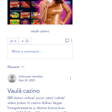
vaulă cazino
1
0
Write a comment...
Newest
Unknown member
Sep 24, 2023
Vaulă cazino
000 sloturi online/ jocuri cărți/ ruletă/ 
video poker în cazino Vulkan Vegas 
Înregistrează-te și obține bonus bun 