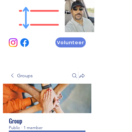
Volunteer
Groups
Group
Public
·
1 member