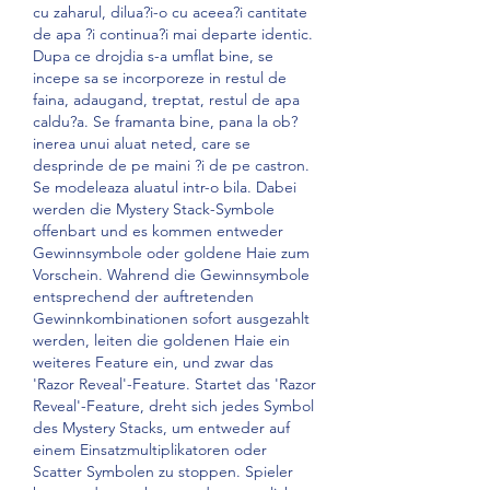
cu zaharul, dilua?i-o cu aceea?i cantitate 
de apa ?i continua?i mai departe identic. 
Dupa ce drojdia s-a umflat bine, se 
incepe sa se incorporeze in restul de 
faina, adaugand, treptat, restul de apa 
caldu?a. Se framanta bine, pana la ob?
inerea unui aluat neted, care se 
desprinde de pe maini ?i de pe castron. 
Se modeleaza aluatul intr-o bila. Dabei 
werden die Mystery Stack-Symbole 
offenbart und es kommen entweder 
Gewinnsymbole oder goldene Haie zum 
Vorschein. Wahrend die Gewinnsymbole 
entsprechend der auftretenden 
Gewinnkombinationen sofort ausgezahlt 
werden, leiten die goldenen Haie ein 
weiteres Feature ein, und zwar das 
'Razor Reveal'-Feature. Startet das 'Razor 
Reveal'-Feature, dreht sich jedes Symbol 
des Mystery Stacks, um entweder auf 
einem Einsatzmultiplikatoren oder 
Scatter Symbolen zu stoppen. Spieler 