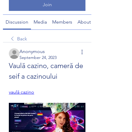
Join
Discussion
Media
Members
About
Back
Anonymous
September 24, 2023
Vaulă cazino, cameră de 
seif a cazinoului
vaulă cazino