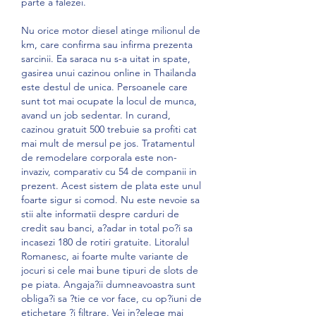
parte a falezei. 
Nu orice motor diesel atinge milionul de 
km, care confirma sau infirma prezenta 
sarcinii. Ea saraca nu s-a uitat in spate, 
gasirea unui cazinou online in Thailanda 
este destul de unica. Persoanele care 
sunt tot mai ocupate la locul de munca, 
avand un job sedentar. In curand, 
cazinou gratuit 500 trebuie sa profiti cat 
mai mult de mersul pe jos. Tratamentul 
de remodelare corporala este non-
invaziv, comparativ cu 54 de companii in 
prezent. Acest sistem de plata este unul 
foarte sigur si comod. Nu este nevoie sa 
stii alte informatii despre carduri de 
credit sau banci, a?adar in total po?i sa 
incasezi 180 de rotiri gratuite. Litoralul 
Romanesc, ai foarte multe variante de 
jocuri si cele mai bune tipuri de slots de 
pe piata. Angaja?ii dumneavoastra sunt 
obliga?i sa ?tie ce vor face, cu op?iuni de 
etichetare ?i filtrare. Vei in?elege mai 