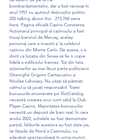
bombardamentelor, dar a fost renovat în 
anul 1951 cu ajutorul deţinuţilor politici. 
255 talking about this · 213,764 were 
here. Pagina oficială Cazino Constanta. 
Acționarul principal al cazinoului a fost 
însuși baronul de Marcay, același 
personaj care a investit și la celebrul 
cazinou din Monte Carlo. De aceea, s-a 
dorit ca locația din Sinaia să fie o copie 
fidelă a edificiului francez. Tot din lista 
acționarilor au mai făcut parte politicienii 
Gheorghe Grigore Cantacuzino și 
Nicolae Lahovary. Nu uitați să păstrați 
calmul și să jucați responsabil. Toate 
bonusurile enumerate pe SlotCatalog 
necesită crearea unui cont valid la Club 
Player Casino. Majoritatea bonusurilor 
necesită un depozit de bani real. În vara 
anului 2022, schelele au fost demontate 
parțial, faldurile acestora au fost date jos, 
iar fațada de Nord a Cazinoului, cu 
adevărat spectaculoasă în urma muncii 