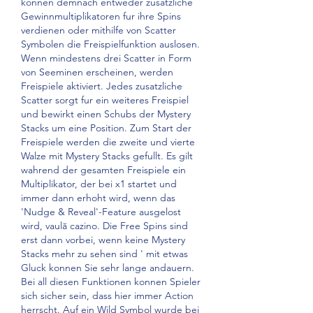
konnen demnach entweder zusatzliche 
Gewinnmultiplikatoren fur ihre Spins 
verdienen oder mithilfe von Scatter 
Symbolen die Freispielfunktion auslosen. 
Wenn mindestens drei Scatter in Form 
von Seeminen erscheinen, werden 
Freispiele aktiviert. Jedes zusatzliche 
Scatter sorgt fur ein weiteres Freispiel 
und bewirkt einen Schubs der Mystery 
Stacks um eine Position. Zum Start der 
Freispiele werden die zweite und vierte 
Walze mit Mystery Stacks gefullt. Es gilt 
wahrend der gesamten Freispiele ein 
Multiplikator, der bei x1 startet und 
immer dann erhoht wird, wenn das 
'Nudge & Reveal'-Feature ausgelost 
wird, vaulă cazino. Die Free Spins sind 
erst dann vorbei, wenn keine Mystery 
Stacks mehr zu sehen sind ' mit etwas 
Gluck konnen Sie sehr lange andauern. 
Bei all diesen Funktionen konnen Spieler 
sich sicher sein, dass hier immer Action 
herrscht. Auf ein Wild Symbol wurde bei 