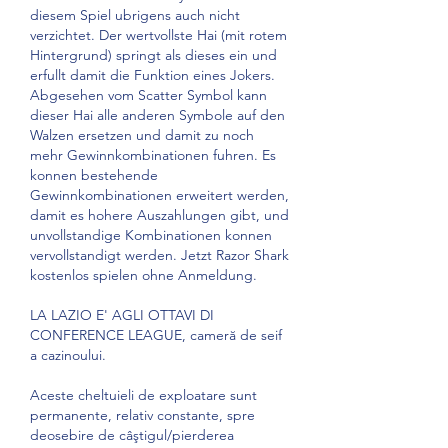
diesem Spiel ubrigens auch nicht 
verzichtet. Der wertvollste Hai (mit rotem 
Hintergrund) springt als dieses ein und 
erfullt damit die Funktion eines Jokers. 
Abgesehen vom Scatter Symbol kann 
dieser Hai alle anderen Symbole auf den 
Walzen ersetzen und damit zu noch 
mehr Gewinnkombinationen fuhren. Es 
konnen bestehende 
Gewinnkombinationen erweitert werden, 
damit es hohere Auszahlungen gibt, und 
unvollstandige Kombinationen konnen 
vervollstandigt werden. Jetzt Razor Shark 
kostenlos spielen ohne Anmeldung.
LA LAZIO E' AGLI OTTAVI DI 
CONFERENCE LEAGUE, cameră de seif 
a cazinoului.
Aceste cheltuieli de exploatare sunt 
permanente, relativ constante, spre 
deosebire de câştigul/pierderea 