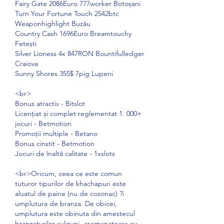
Fairy Gate 2086Euro 777worker Botoșani 
Turn Your Fortune Touch 2542btc 
Weaponhighlight Buzău 
Country Cash 1696Euro Breamtouchy 
Fetești 
Silver Lioness 4x 847RON Bountifulledger 
Craiova 
Sunny Shores 355$ 7pig Lupeni 
<br>
Bonus atractiv - Bitslot
Licențiat și complet reglementat 1. 000+ 
jocuri - Betmotion
Promoții multiple - Betano
Bonus cinstit - Betmotion
Jocuri de înaltă calitate - 1xslots
<br>Oricum, ceea ce este comun 
tuturor tipurilor de khachapuri este 
aluatul de paine (nu de cozonac) ?i 
umplutura de branza. De obicei, 
umplutura este obinuta din amestecul 
branzeturilor sulguni -asemanatoare cu 