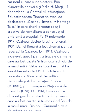
cazinoului, care sunt aleatorii. Prin 
dispoziţiile anexei 4 şi 9 din H. Marţi, 11 
decembrie, la Centrul Multifuncţional 
Educativ pentru Tineret va avea loc 
dezbaterea „Cazinoul Invizibil • Heritage 
Talks” în care tinerii propun soluţii 
creative de revitalizare a construcţiei-
emblemă a oraşului. Pe 19 noiembrie 
1917, Cazinoul devine iarăşi functional. În 
1934, Daniel Renard a fost chemat pentru 
reparaţii la Cazinou. Din 1941, Cazinoului 
a devenit gazdă pentru trupele germane 
care au fost cazate în frumosul edificiu de 
la malul mării. Valoarea totală estimată a 
investiţiei este de 111. Lucrările vor fi 
realizate de Ministerul Dezvoltării 
Regionale şi Administraţiei Publice 
(MDRAP), prin Compania Naţională de 
Investiţii (CNI). Din 1941, Cazinoului a 
devenit gazdă pentru trupele germane 
care au fost cazate în frumosul edificiu de 
la malul mării. Din nou, Cazinoul a avut 
de suferit de pe urma 