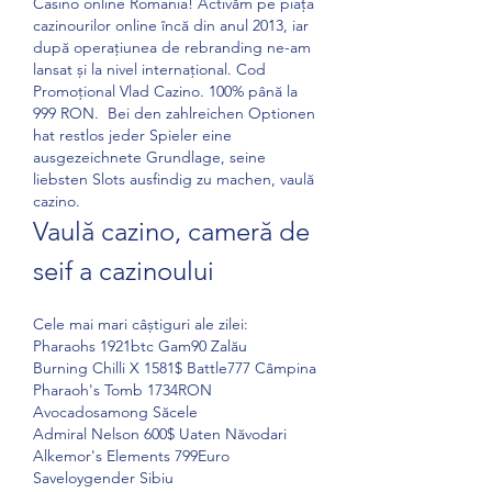
Casino online Romania! Activăm pe piața 
cazinourilor online încă din anul 2013, iar 
după operațiunea de rebranding ne-am 
lansat și la nivel internațional. Cod 
Promoțional Vlad Cazino. 100% până la 
999 RON.  Bei den zahlreichen Optionen 
hat restlos jeder Spieler eine 
ausgezeichnete Grundlage, seine 
liebsten Slots ausfindig zu machen, vaulă 
cazino.
Vaulă cazino, cameră de 
seif a cazinoului
Cele mai mari câștiguri ale zilei:
Pharaohs 1921btc Gam90 Zalău 
Burning Chilli X 1581$ Battle777 Câmpina 
Pharaoh's Tomb 1734RON 
Avocadosamong Săcele 
Admiral Nelson 600$ Uaten Năvodari 
Alkemor's Elements 799Euro 
Saveloygender Sibiu 