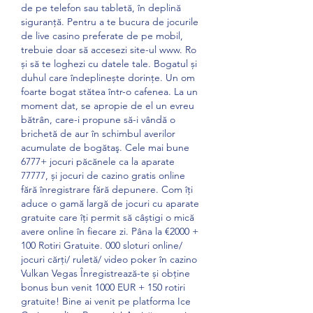
de pe telefon sau tabletă, în deplină 
siguranță. Pentru a te bucura de jocurile 
de live casino preferate de pe mobil, 
trebuie doar să accesezi site-ul www. Ro 
și să te loghezi cu datele tale. Bogatul și 
duhul care îndeplinește dorințe. Un om 
foarte bogat stătea într-o cafenea. La un 
moment dat, se apropie de el un evreu 
bătrân, care-i propune să-i vândă o 
brichetă de aur în schimbul averilor 
acumulate de bogătaş. Cele mai bune 
6777+ jocuri păcănele ca la aparate 
77777, și jocuri de cazino gratis online 
fără înregistrare fără depunere. Com îți 
aduce o gamă largă de jocuri cu aparate 
gratuite care îți permit să câștigi o mică 
avere online în fiecare zi. Pâna la €2000 + 
100 Rotiri Gratuite. 000 sloturi online/ 
jocuri cărți/ ruletă/ video poker în cazino 
Vulkan Vegas Înregistrează-te și obține 
bonus bun venit 1000 EUR + 150 rotiri 
gratuite! Bine ai venit pe platforma Ice 