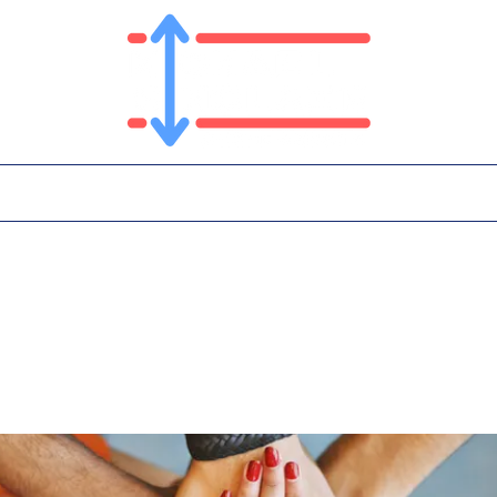
T
PLATFORM
IN THE NEWS
CONTA