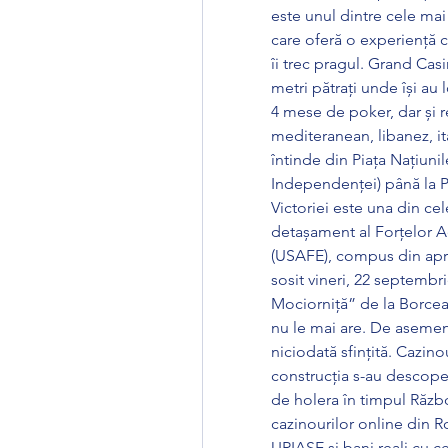
este unul dintre cele mai
care oferă o experiență co
îi trec pragul. Grand Cas
metri pătrați unde își au 
4 mese de poker, dar și r
mediteranean, libanez, ita
întinde din Piața Națiunile
Independenței) până la Pi
Victoriei este una din cel
detașament al Forțelor Ae
(USAFE), compus din aprox
sosit vineri, 22 septemb
Mociorniță” de la Borcea.
nu le mai are. De asemen
niciodată sfințită. Cazin
construcția s-au descoper
de holera în timpul Războ
cazinourilor online din R
URIAȘE și bani reali cu c