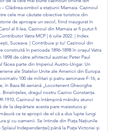
rilor de la cele mai bune cazinouri online din 
 Clădirea-simbol a stațiunii Mamaia. Cazinoul 
re cele mai căutate obiective turistice din 
torie de aproape un secol, fiind inaugurat în 
arol al II-lea, Cazinoul din Mamaia ar fi putut fi 
Contributor Vatra MCP | 6 iulie 2022. | Index 
ști, Suceava. | Contribuie și tu! Cazinoul din 
e construită în perioada 1896-1898 în orașul Vatra 
n 1898 de către arhitectul austriac Peter Paul 
iul făcea parte din Imperiul Austro-Ungar. Un 
riene ale Statelor Unite ale Americii din Europa 
imativ 100 de militari și patru aeronave F-16, a 
rie, în Baza 86 aeriană „Locotenent Gheorghe 
 Bineînțeles, dragul nostru Cazino Constanța. 
909-1910, Cazinoul te întâmpină mândru atunci 
ă de la depărtare acesta pare maiestuos şi 
ăsură ce te apropii de el că a dus lupte lungi 
ura şi cu oamenii. Se întinde din Piața Națiunile 
u Splaiul Independenței) până la Piața Victoriei și 