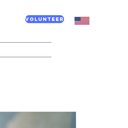
Volunteer
CT US
More