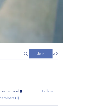
Join
clairmichael
Follow
michael
Members (1)