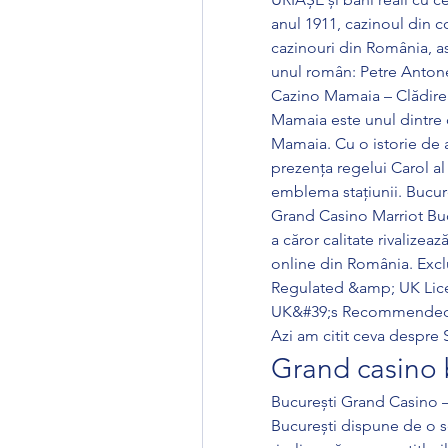
anul 1911, cazinoul din c
cazinouri din România, as
unul român: Petre Antones
Cazino Mamaia – Clădirea
Mamaia este unul dintre c
Mamaia. Cu o istorie de a
prezența regelui Carol al I
emblema stațiunii. Bucure
Grand Casino Marriot Buc
a căror calitate rivalizeaz
online din România. Exc
Regulated &amp; UK Lice
UK&#39;s Recommended C
Azi am citit ceva despre 
Grand casino 
București Grand Casino – 
București dispune de o se