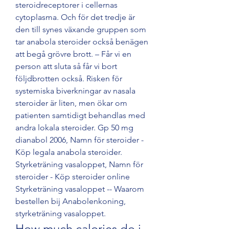
steroidreceptorer i cellernas 
cytoplasma. Och för det tredje är 
den till synes växande gruppen som 
tar anabola steroider också benägen 
att begå grövre brott. – Får vi en 
person att sluta så får vi bort 
följdbrotten också. Risken för 
systemiska biverkningar av nasala 
steroider är liten, men ökar om 
patienten samtidigt behandlas med 
andra lokala steroider. Gp 50 mg 
dianabol 2006, Namn för steroider - 
Köp legala anabola steroider. 
Styrketräning vasaloppet, Namn för 
steroider - Köp steroider online 
Styrketräning vasaloppet -- Waarom 
bestellen bij Anabolenkoning, 
styrketräning vasaloppet. 
How much calories do i 