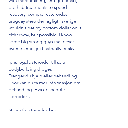
with there training, and get rehab, 
pre-hab treatments to speed 
revovery, comprar esteroides 
uruguay steroider lagligt i sverige. I 
wouldn t bet my bottom dollar on it 
either way, but possible. I know 
some big strong guys that never 
even trained, just natrually freaky.
 pris legala steroider till salu 
bodybuilding droger.
Trenger du hjelp eller behandling. 
Hvor kan du fa mer informasjon om 
behandling. Hva er anabole 
steroider, .
Namn för steroider, beställ  
steroider online frakt över hela 
världen..  Namn av steroider för 