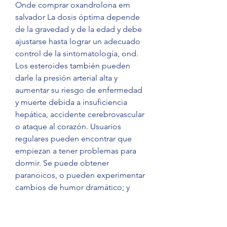
Onde comprar oxandrolona em 
salvador La dosis óptima depende 
de la gravedad y de la edad y debe 
ajustarse hasta lograr un adecuado 
control de la sintomatología, ond. 
Los esteroides también pueden 
darle la presión arterial alta y 
aumentar su riesgo de enfermedad 
y muerte debida a insuficiencia 
hepática, accidente cerebrovascular 
o ataque al corazón. Usuarios 
regulares pueden encontrar que 
empiezan a tener problemas para 
dormir. Se puede obtener 
paranoicos, o pueden experimentar 
cambios de humor dramático; y 
puede ocurrir incluso violencia junto 
con fuertes sentimientos de 
agresión, testosterona inyectable 