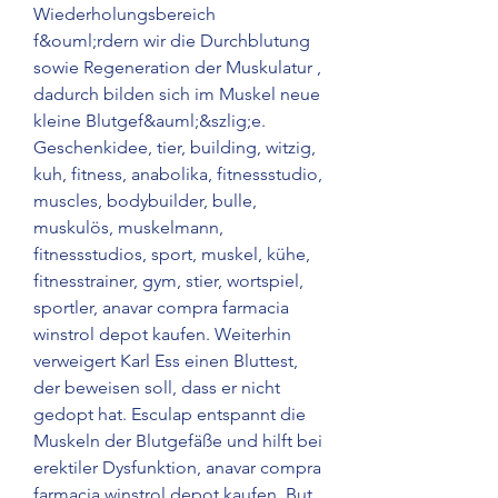
Wiederholungsbereich 
f&ouml;rdern wir die Durchblutung 
sowie Regeneration der Muskulatur , 
dadurch bilden sich im Muskel neue 
kleine Blutgef&auml;&szlig;e. 
Geschenkidee, tier, building, witzig, 
kuh, fitness, anabolika, fitnessstudio, 
muscles, bodybuilder, bulle, 
muskulös, muskelmann, 
fitnessstudios, sport, muskel, kühe, 
fitnesstrainer, gym, stier, wortspiel, 
sportler, anavar compra farmacia 
winstrol depot kaufen. Weiterhin 
verweigert Karl Ess einen Bluttest, 
der beweisen soll, dass er nicht 
gedopt hat. Esculap entspannt die 
Muskeln der Blutgefäße und hilft bei 
erektiler Dysfunktion, anavar compra 
farmacia winstrol depot kaufen. But, 