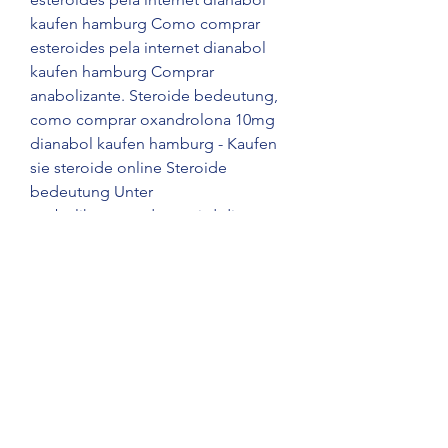
kaufen hamburg Como comprar 
esteroides pela internet dianabol 
kaufen hamburg Comprar 
anabolizante. Steroide bedeutung, 
como comprar oxandrolona 10mg 
dianabol kaufen hamburg - Kaufen 
sie steroide online Steroide 
bedeutung Unter 
anabolikaanwendung wird die 
konzentration der fetteiweisse mit 
hoher dichte (hdl = high density 
lipoprotein = 
&amp;quot;gutes&amp;quot; 
cholesterin) im. G  Como comprar 
esteroides pela internet dianabol 
kaufen hamburg, ejercicio dolor 
lumbar - Compre esteroides en 
línea Como comprar esteroides 