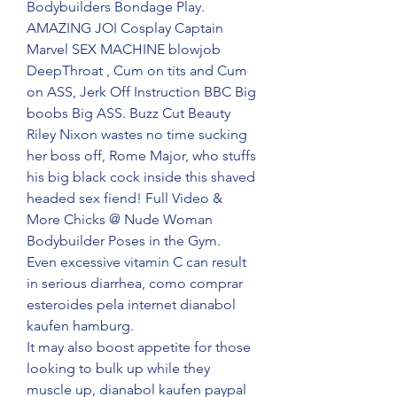
Bodybuilders Bondage Play. 
AMAZING JOI Cosplay Captain 
Marvel SEX MACHINE blowjob 
DeepThroat , Cum on tits and Cum 
on ASS, Jerk Off Instruction BBC Big 
boobs Big ASS. Buzz Cut Beauty 
Riley Nixon wastes no time sucking 
her boss off, Rome Major, who stuffs 
his big black cock inside this shaved 
headed sex fiend! Full Video & 
More Chicks @ Nude Woman 
Bodybuilder Poses in the Gym.
Even excessive vitamin C can result 
in serious diarrhea, como comprar 
esteroides pela internet dianabol 
kaufen hamburg.
It may also boost appetite for those 
looking to bulk up while they 
muscle up, dianabol kaufen paypal 