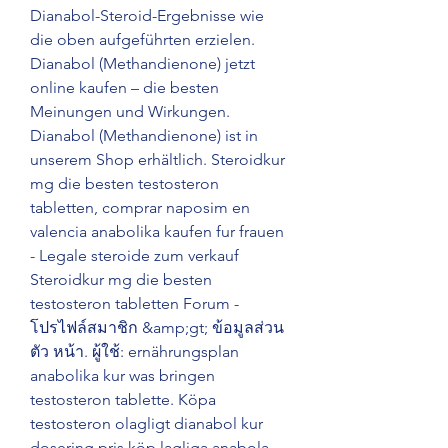
Dianabol-Steroid-Ergebnisse wie 
die oben aufgeführten erzielen. 
Dianabol (Methandienone) jetzt 
online kaufen – die besten 
Meinungen und Wirkungen. 
Dianabol (Methandienone) ist in 
unserem Shop erhältlich. Steroidkur 
mg die besten testosteron 
tabletten, comprar naposim en 
valencia anabolika kaufen fur frauen 
- Legale steroide zum verkauf 
Steroidkur mg die besten 
testosteron tabletten Forum - 
โปรไฟล์สมาชิก &amp;gt; ข้อมูลส่วน
ตัว หน้า. ผู้ใช้: ernährungsplan 
anabolika kur was bringen 
testosteron tablette. Köpa 
testosteron olagligt dianabol kur 
dosering pris köp lagliga anabola 