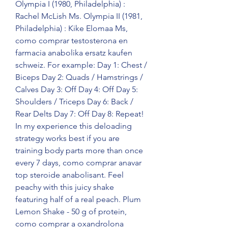
Olympia I (1980, Philadelphia) : 
Rachel McLish Ms. Olympia II (1981, 
Philadelphia) : Kike Elomaa Ms, 
como comprar testosterona en 
farmacia anabolika ersatz kaufen 
schweiz. For example: Day 1: Chest / 
Biceps Day 2: Quads / Hamstrings / 
Calves Day 3: Off Day 4: Off Day 5: 
Shoulders / Triceps Day 6: Back / 
Rear Delts Day 7: Off Day 8: Repeat! 
In my experience this deloading 
strategy works best if you are 
training body parts more than once 
every 7 days, como comprar anavar 
top steroide anabolisant. Feel 
peachy with this juicy shake 
featuring half of a real peach. Plum 
Lemon Shake - 50 g of protein, 
como comprar a oxandrolona 