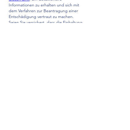
Informationen zu erhalten und sich mit 
dem Verfahren zur Beantragung einer 
Entschädigung vertraut zu machen. 
Seien Sie versichert, dass die Einhaltung 
aller festgelegten Verfahren und eine 
rechtzeitige Kommunikation mit der 
Fluggesellschaft Ihre Chancen auf eine 
erfolgreiche Lösung des Problems 
erheblich erhöhen können.
Like
About
Welcome to the group! You can
connect with other members, ge
...
Read more
Members
sinclairmichael
Follow
sinclairmichael