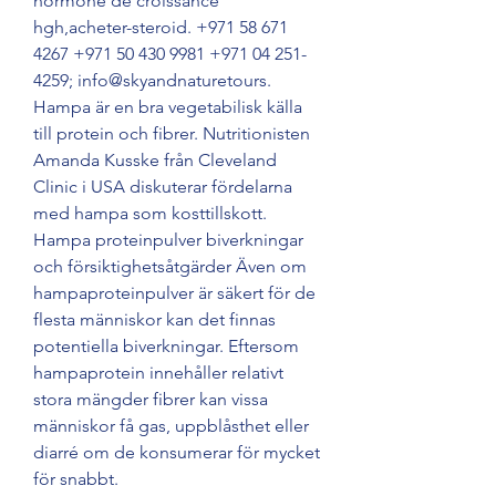
hormone de croissance 
hgh,acheter-steroid. +971 58 671 
4267 +971 50 430 9981 +971 04 251- 
4259; info@skyandnaturetours. 
Hampa är en bra vegetabilisk källa 
till protein och fibrer. Nutritionisten 
Amanda Kusske från Cleveland 
Clinic i USA diskuterar fördelarna 
med hampa som kosttillskott. 
Hampa proteinpulver biverkningar 
och försiktighetsåtgärder Även om 
hampaproteinpulver är säkert för de 
flesta människor kan det finnas 
potentiella biverkningar. Eftersom 
hampaprotein innehåller relativt 
stora mängder fibrer kan vissa 
människor få gas, uppblåsthet eller 
diarré om de konsumerar för mycket 
för snabbt. 