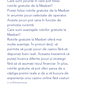
Care sunt jocurile în care pot folosi 
rotirile gratuite de la Maxbet?.
Puteți folosi rotirile gratuite de la Maxbet 
în anumite jocuri selectate de operator. 
Aceste jocuri pot varia în funcție de 
promoția curentă.
Care sunt avantajele rotirilor gratuite la 
Maxbet?.
Rotirile gratuite la Maxbet oferă mai 
multe avantaje. În primul rând, vă 
permite să jucați jocuri de cazino fără să 
depuneți bani reali. Aceasta înseamnă că 
puteți încerca diferite jocuri și strategii 
fără să vă asumați riscul financiar. În plus, 
rotirile gratuite vă pot oferi șansa de a 
câștiga premii reale și de a vă bucura de 
experiența unui cazino online fără costuri 
suplimentare.
Cum pot contacta serviciul de asistență 
pentru întrebări legate de rotirile 
gratuite de la Maxbet?.
Pentru întrebări legate de rotirile 
gratuite de la Maxbet, puteți contacta 