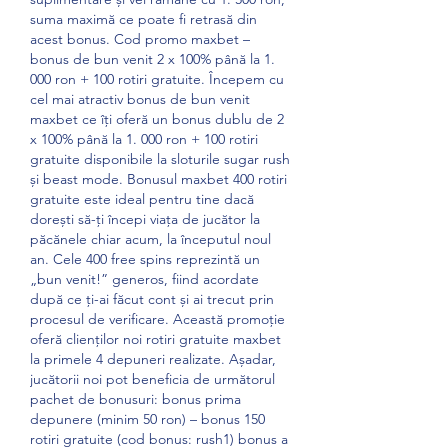
suma maximă ce poate fi retrasă din 
acest bonus. Cod promo maxbet – 
bonus de bun venit 2 x 100% până la 1. 
000 ron + 100 rotiri gratuite. Începem cu 
cel mai atractiv bonus de bun venit 
maxbet ce îți oferă un bonus dublu de 2 
x 100% până la 1. 000 ron + 100 rotiri 
gratuite disponibile la sloturile sugar rush 
și beast mode. Bonusul maxbet 400 rotiri 
gratuite este ideal pentru tine dacă 
dorești să-ți începi viața de jucător la 
păcănele chiar acum, la începutul noul 
an. Cele 400 free spins reprezintă un 
„bun venit!” generos, fiind acordate 
după ce ți-ai făcut cont și ai trecut prin 
procesul de verificare. Această promoție 
oferă clienților noi rotiri gratuite maxbet 
la primele 4 depuneri realizate. Așadar, 
jucătorii noi pot beneficia de următorul 
pachet de bonusuri: bonus prima 
depunere (minim 50 ron) – bonus 150 
rotiri gratuite (cod bonus: rush1) bonus a 