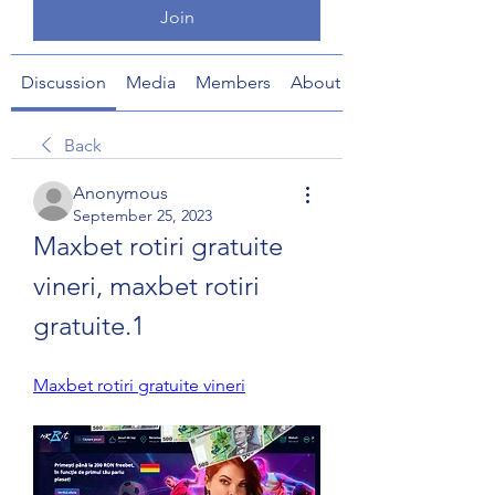
Join
Discussion
Media
Members
About
Back
Anonymous
September 25, 2023
Maxbet rotiri gratuite 
vineri, maxbet rotiri 
gratuite.1
Maxbet rotiri gratuite vineri