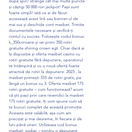
după spin! strânge cât mai multe puncte 
și câștigi 50 000 ron jackpot! Pașii sunt 
foarte simpli! iată ce ai de făcut: 
accesează acest link sau banner-ul de 
mai sus și deschide cont maxbet. Trimite 
documentele necesare și verifică-ți 
contul cu succes. Folosește codul bonus: 
k_350coroane și vei primi 350 rotiri 
gratuite shining crown egt. Chiar dacă ai 
la dispoziție și oferta maxbet casino cu 
rotiri gratuite fără depunere, operatorul 
te întâmpină și cu o nouă ofertă foarte 
atractivă de rotiri la depunere. 2023 , la 
maxbet primești 333 de rotiri gratis, pe 
lângă un bonus cu 3. Oferta maxbet 175 
rotiri gratuite – cum funcționează? acum 
că știi pașii prin care revendici la maxbet 
175 rotiri gratuite, îți vom spune cum să 
te bucuri complet de această promoție. 
Aceasta este valabilă, așa cum am 
precizat și mai devreme, în fiecare zi de 
luni până vineri. Utilizeaza cod bonus 
maxbet: zodiac – pentru o depunere 