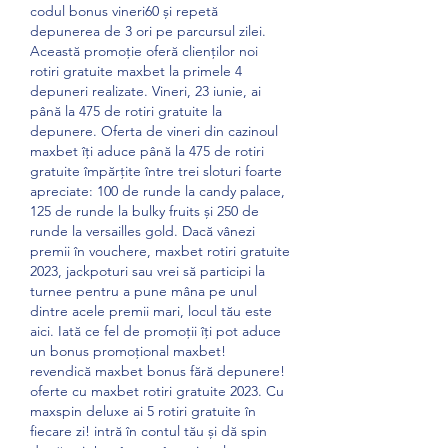
codul bonus vineri60 și repetă 
depunerea de 3 ori pe parcursul zilei. 
Această promoție oferă clienților noi 
rotiri gratuite maxbet la primele 4 
depuneri realizate. Vineri, 23 iunie, ai 
până la 475 de rotiri gratuite la 
depunere. Oferta de vineri din cazinoul 
maxbet îți aduce până la 475 de rotiri 
gratuite împărțite între trei sloturi foarte 
apreciate: 100 de runde la candy palace, 
125 de runde la bulky fruits și 250 de 
runde la versailles gold. Dacă vânezi 
premii în vouchere, maxbet rotiri gratuite 
2023, jackpoturi sau vrei să participi la 
turnee pentru a pune mâna pe unul 
dintre acele premii mari, locul tău este 
aici. Iată ce fel de promoții îți pot aduce 
un bonus promoțional maxbet! 
revendică maxbet bonus fără depunere! 
oferte cu maxbet rotiri gratuite 2023. Cu 
maxspin deluxe ai 5 rotiri gratuite în 
fiecare zi! intră în contul tău și dă spin 