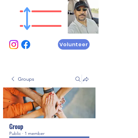
Volunteer
Groups
Group
Public
·
1 member