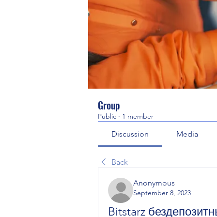
Group
Public
·
1 member
Discussion
Media
Back
Anonymous
September 8, 2023
Bitstarz бездепозит