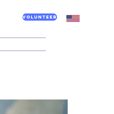
Volunteer
CT US
More