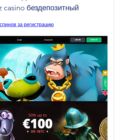
rz casino бездепозитный
испинов за регистрацию