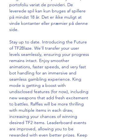
portofoliu variat de provideri. De 
leverede spil kan kun bruges af spillere 
på mindst 18 år. Det er ikke muligt at 
vinde kontanter eller præmier på denne 
side. 
Stay up to date. Introducing the Future 
of TF2Blaze. We'll transfer your user 
levels seamlessly, ensuring your progress 
remains intact. Enjoy smoother 
animations, faster speeds, and very fast 
bot handling for an immersive and 
seamless gambling experience. King 
mode is getting a boost with 
undisclosed features (for now), including 
new weapons that add fresh excitement 
to battles. Raffles will be more thrilling 
with multiple items in each draw, 
increasing your chances of winning 
desired TF2 items. Leaderboard events 
are improved, allowing you to be 
rewarded with even better prizes. Keep 