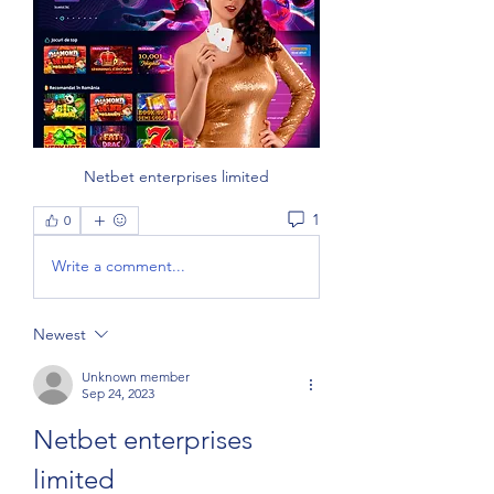
Netbet enterprises limited
1
0
Write a comment...
Newest
Unknown member
Sep 24, 2023
Netbet enterprises 
limited