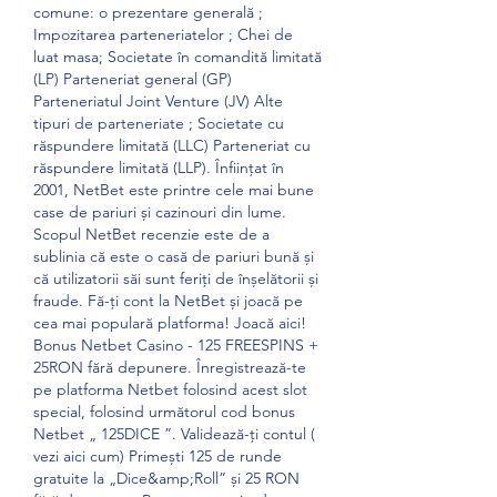
comune: o prezentare generală ; 
Impozitarea parteneriatelor ; Chei de 
luat masa; Societate în comandită limitată 
(LP) Parteneriat general (GP) 
Parteneriatul Joint Venture (JV) Alte 
tipuri de parteneriate ; Societate cu 
răspundere limitată (LLC) Parteneriat cu 
răspundere limitată (LLP). Înființat în 
2001, NetBet este printre cele mai bune 
case de pariuri și cazinouri din lume. 
Scopul NetBet recenzie este de a 
sublinia că este o casă de pariuri bună și 
că utilizatorii săi sunt feriți de înșelătorii și 
fraude. Fă-ți cont la NetBet și joacă pe 
cea mai populară platforma! Joacă aici! 
Bonus Netbet Casino - 125 FREESPINS + 
25RON fără depunere. Înregistrează-te 
pe platforma Netbet folosind acest slot 
special, folosind următorul cod bonus 
Netbet „ 125DICE ”. Validează-ți contul ( 
vezi aici cum) Primești 125 de runde 
gratuite la „Dice&amp;Roll” și 25 RON 