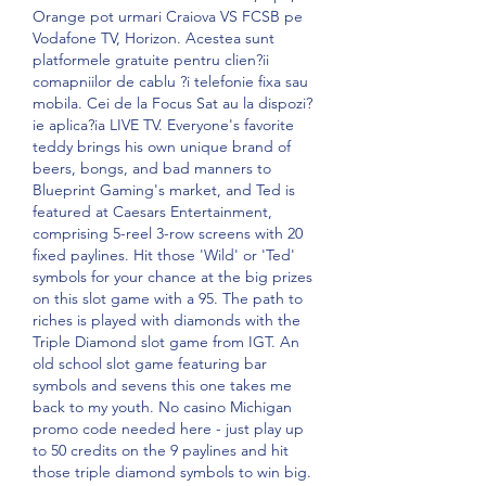
Orange pot urmari Craiova VS FCSB pe 
Vodafone TV, Horizon. Acestea sunt 
platformele gratuite pentru clien?ii 
comapniilor de cablu ?i telefonie fixa sau 
mobila. Cei de la Focus Sat au la dispozi?
ie aplica?ia LIVE TV. Everyone's favorite 
teddy brings his own unique brand of 
beers, bongs, and bad manners to 
Blueprint Gaming's market, and Ted is 
featured at Caesars Entertainment, 
comprising 5-reel 3-row screens with 20 
fixed paylines. Hit those 'Wild' or 'Ted' 
symbols for your chance at the big prizes 
on this slot game with a 95. The path to 
riches is played with diamonds with the 
Triple Diamond slot game from IGT. An 
old school slot game featuring bar 
symbols and sevens this one takes me 
back to my youth. No casino Michigan 
promo code needed here - just play up 
to 50 credits on the 9 paylines and hit 
those triple diamond symbols to win big. 