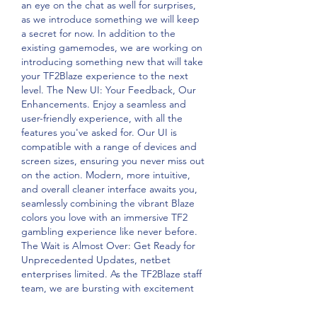
an eye on the chat as well for surprises, 
as we introduce something we will keep 
a secret for now. In addition to the 
existing gamemodes, we are working on 
introducing something new that will take 
your TF2Blaze experience to the next 
level. The New UI: Your Feedback, Our 
Enhancements. Enjoy a seamless and 
user-friendly experience, with all the 
features you've asked for. Our UI is 
compatible with a range of devices and 
screen sizes, ensuring you never miss out 
on the action. Modern, more intuitive, 
and overall cleaner interface awaits you, 
seamlessly combining the vibrant Blaze 
colors you love with an immersive TF2 
gambling experience like never before. 
The Wait is Almost Over: Get Ready for 
Unprecedented Updates, netbet 
enterprises limited. As the TF2Blaze staff 
team, we are bursting with excitement 
to unveil the culmination of our hard 
work and dedication.