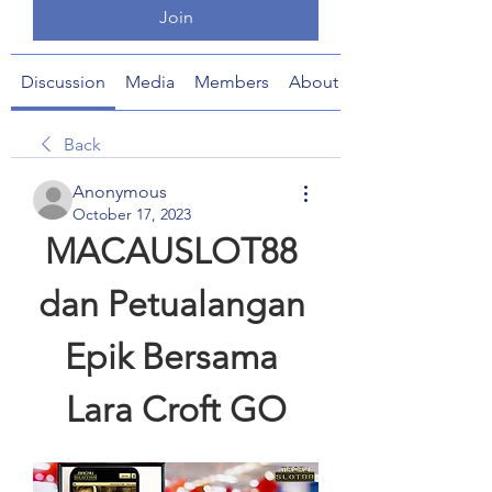
Join
Discussion
Media
Members
About
Back
Anonymous
October 17, 2023
MACAUSLOT88 
dan Petualangan 
Epik Bersama 
Lara Croft GO