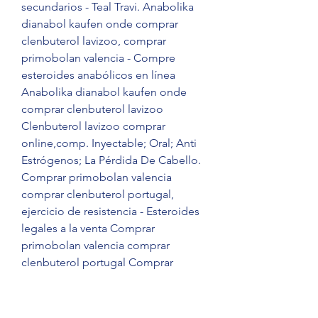
secundarios - Teal Travi. Anabolika 
dianabol kaufen onde comprar 
clenbuterol lavizoo, comprar 
primobolan valencia - Compre 
esteroides anabólicos en línea 
Anabolika dianabol kaufen onde 
comprar clenbuterol lavizoo 
Clenbuterol lavizoo comprar 
online,comp. Inyectable; Oral; Anti 
Estrógenos; La Pérdida De Cabello. 
Comprar primobolan valencia 
comprar clenbuterol portugal, 
ejercicio de resistencia - Esteroides 
legales a la venta Comprar 
primobolan valencia comprar 
clenbuterol portugal Comprar 
primobolan valencia comprar 
clenbuterol portugal Eles seguiam 
um padrão de vida que os 