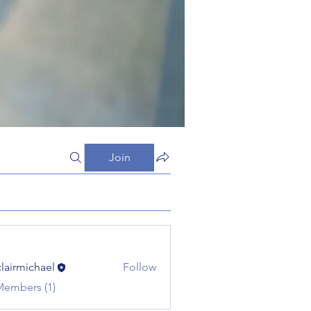
Join
clairmichael
Follow
michael
Members (1)