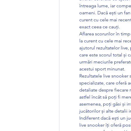
întreaga lume, iar compet
oameni. Dacă ești un fan al
curent cu cele mai recente
exact ceea ce cauți.
Aflarea scorurilor în timp
la curent cu cele mai re
ajutorul rezultatelor live,
care este scorul total și c
urmări meciurile preferat
acestui sport minunat.
Rezultatele live snooker 
specializate, care oferă ac
detaliate despre fiecare m
astfel încât să poți fi me
asemenea, poți găsi și in
jucătorilor și alte detali
Indiferent dacă ești un ju
live snooker îți oferă posi