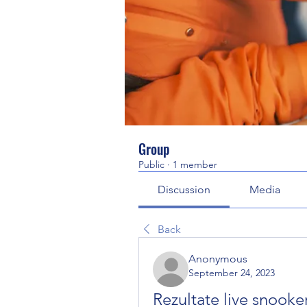
Group
Public
·
1 member
Discussion
Media
Back
Anonymous
September 24, 2023
Rezultate live snooker,