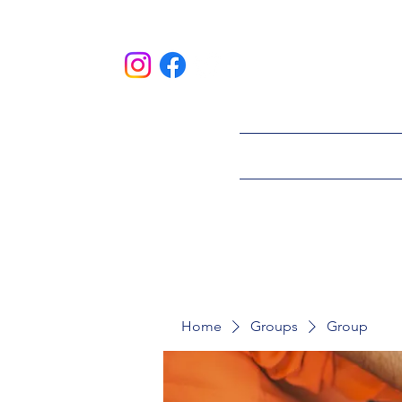
HOME
ABOU
Home
Groups
Group