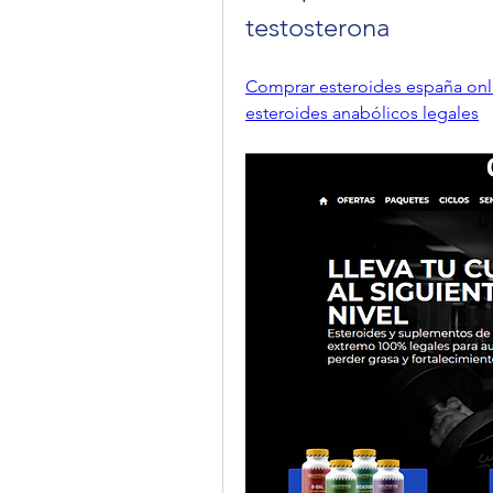
testosterona
Comprar esteroides españa onli
esteroides anabólicos legales