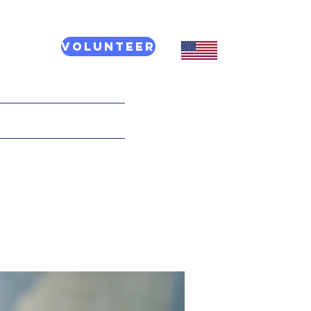
Volunteer
CT US
More