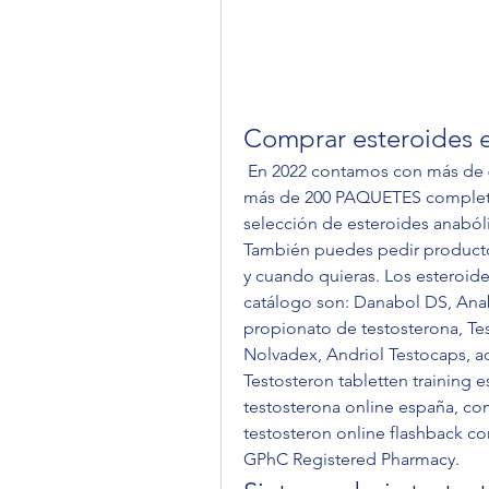
Comprar esteroides 
 En 2022 contamos con más de 650 productos en stock en nuestro catálogo, y 
más de 200 PAQUETES completos,
selección de esteroides anabóli
También puedes pedir productos
y cuando quieras. Los esteroid
catálogo son: Danabol DS, Ana
propionato de testosterona, Tes
Nolvadex, Andriol Testocaps, a
Testosteron tabletten training 
testosterona online españa, co
testosteron online flashback c
GPhC Registered Pharmacy. 