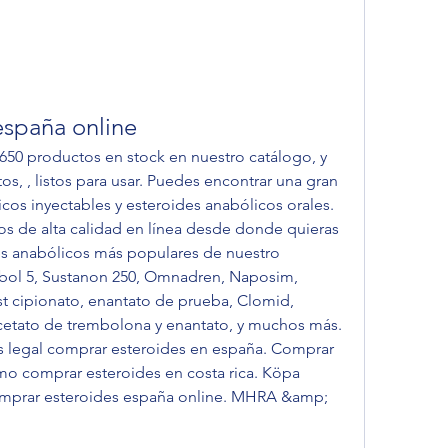
españa online
 , listos para usar. Puedes encontrar una gran 
cos inyectables y esteroides anabólicos orales. 
 de alta calidad en línea desde donde quieras 
es anabólicos más populares de nuestro 
bol 5, Sustanon 250, Omnadren, Naposim, 
t cipionato, enantato de prueba, Clomid, 
cetato de trembolona y enantato, y muchos más. 
es legal comprar esteroides en españa. Comprar 
mo comprar esteroides en costa rica. Köpa 
omprar esteroides españa online. MHRA &amp; 