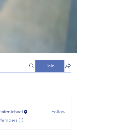
Join
clairmichael
Follow
michael
Members (1)