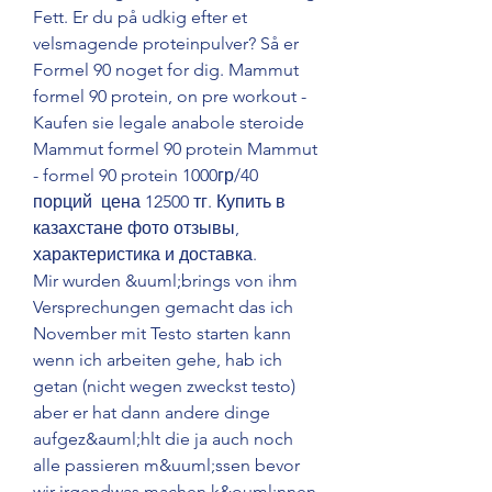
Fett. Er du på udkig efter et 
velsmagende proteinpulver? Så er 
Formel 90 noget for dig. Mammut 
formel 90 protein, on pre workout - 
Kaufen sie legale anabole steroide 
Mammut formel 90 protein Mammut 
- formel 90 protein 1000гр/40 
порций ️ цена 12500 тг. Купить в 
казахстане фото отзывы, 
характеристика и доставка. 
Mir wurden &uuml;brings von ihm 
Versprechungen gemacht das ich 
November mit Testo starten kann 
wenn ich arbeiten gehe, hab ich 
getan (nicht wegen zweckst testo) 
aber er hat dann andere dinge 
aufgez&auml;hlt die ja auch noch 
alle passieren m&uuml;ssen bevor 
wir irgendwas machen k&ouml;nnen 