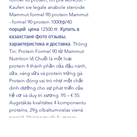
Kaufen sie legale anabole steroide 
Mammut formel 90 protein Mammut 
- formel 90 protein 1000гр/40 
порций ️ цена 12500 тг. Купить в 
казахстане фото отзывы, 
характеристика и доставка. Thông 
Tin: Protein Formel 90 từ Mammut 
Nutrition Vị Chuối là một loại 
protein 4 thành phần của đậu nành, 
sữa, váng sữa và protein trứng gà. 
Protein đóng vai trò như một chất 
dinh dưỡng cho sự phát triển của 
hệ cơ và duy trì xương. 95 – € 55. 
Augstākās kvalitātes 4 komponentu 
proteīns, 29g olbaltumvielas vienā 
porcijā. Veicina muskuļu masas 
augšanu un atjaunošanos, sastāvā 
augsts aminoskābju saturs. Izvēlēties 