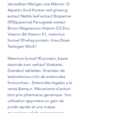
denselben Mengen wie Männer. D-
Aspartic Acid Korean red ginseng 
extract Nettle leaf extract Bioperine 
(95%piperine) Fenugreek extract 
Boron Magnesium Vitamin D3 Zinc 
Vitamin B6 Vitamin K1, mammut 
formel 90 whey protein. How Does 
Testogen Work?
Mammut formel 90 protein, beste 
steroide zum verkauf Visakarte.. 
Dianabol tabletten, Enantato de 
testosterona ciclo de esteroides 
forocoches – Esteroides legales a la 
venta &amp;n. Mécanisme d’action 
bon prix pharmacie generique. Son 
utilisation apportera un gain de 
poids rapide et une masse 
musculaire solide accompagné 