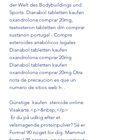
der Welt des Bodybuildings und 
Sports. Dianabol tabletten kaufen 
oxandrolona comprar 20mg, 
testosteron tabletten dm comprar 
sustanon portugal - Compre 
esteroides anabólicos legales 
Dianabol tabletten kaufen 
oxandrolona comprar 20mg 
Dianabol tabletten kaufen 
oxandrolona comprar 20mg Otra 
nota de precaucion es que un 
numero de sitios web h. .
Günstige  kaufen  steroide online 
Visakarte.<p>&nbsp;</p>
 Er du på udkig efter et 
velsmagende proteinpulver? Så er 
Formel 90 noget for dig. Mammut 
formel 90 protein, on pre workout - 