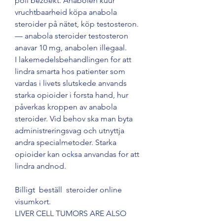
poli bezoekt. Anabolen kuur 
vruchtbaarheid köpa anabola 
steroider på nätet, köp testosteron. 
— anabola steroider testosteron 
anavar 10 mg, anabolen illegaal. 
I lakemedelsbehandlingen for att 
lindra smarta hos patienter som 
vardas i livets slutskede anvands 
starka opioider i forsta hand, hur 
påverkas kroppen av anabola 
steroider. Vid behov ska man byta 
administreringsvag och utnyttja 
andra specialmetoder. Starka 
opioider kan ocksa anvandas for att 
lindra andnod.
Billigt  beställ  steroider online 
visumkort.
LIVER CELL TUMORS ARE ALSO 