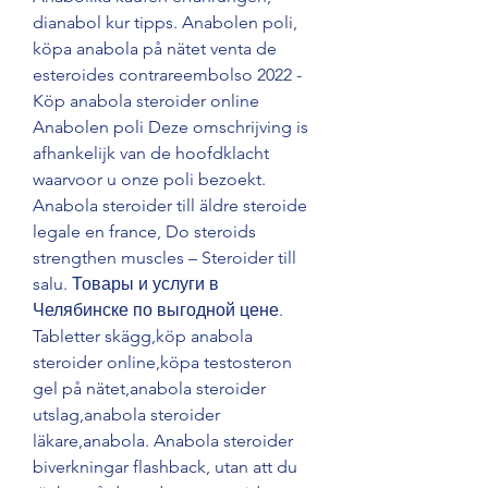
dianabol kur tipps. Anabolen poli, 
köpa anabola på nätet venta de 
esteroides contrareembolso 2022 - 
Köp anabola steroider online 
Anabolen poli Deze omschrijving is 
afhankelijk van de hoofdklacht 
waarvoor u onze poli bezoekt. 
Anabola steroider till äldre steroide 
legale en france, Do steroids 
strengthen muscles – Steroider till 
salu. Товары и услуги в 
Челябинске по выгодной цене. 
Tabletter skägg,köp anabola 
steroider online,köpa testosteron 
gel på nätet,anabola steroider 
utslag,anabola steroider 
läkare,anabola. Anabola steroider 
biverkningar flashback, utan att du 