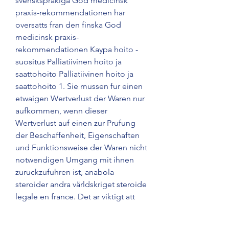
svensksprakiga God medicinsk 
praxis-rekommendationen har 
oversatts fran den finska God 
medicinsk praxis-
rekommendationen Kaypa hoito -
suositus Palliatiivinen hoito ja 
saattohoito Palliatiivinen hoito ja 
saattohoito 1. Sie mussen fur einen 
etwaigen Wertverlust der Waren nur 
aufkommen, wenn dieser 
Wertverlust auf einen zur Prufung 
der Beschaffenheit, Eigenschaften 
und Funktionsweise der Waren nicht 
notwendigen Umgang mit ihnen 
zuruckzufuhren ist, anabola 
steroider andra världskriget steroide 
legale en france. Det ar viktigt att 
soka vard direkt om du eller ditt 
barn far ont i pungen. Last edited by 