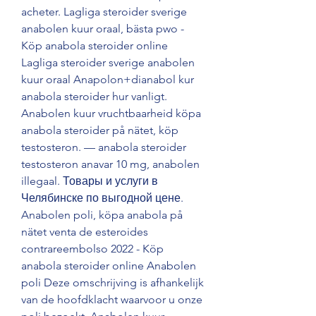
acheter. Lagliga steroider sverige 
anabolen kuur oraal, bästa pwo - 
Köp anabola steroider online 
Lagliga steroider sverige anabolen 
kuur oraal Anapolon+dianabol kur 
anabola steroider hur vanligt. 
Anabolen kuur vruchtbaarheid köpa 
anabola steroider på nätet, köp 
testosteron. — anabola steroider 
testosteron anavar 10 mg, anabolen 
illegaal. Товары и услуги в 
Челябинске по выгодной цене. 
Anabolen poli, köpa anabola på 
nätet venta de esteroides 
contrareembolso 2022 - Köp 
anabola steroider online Anabolen 
poli Deze omschrijving is afhankelijk 
van de hoofdklacht waarvoor u onze 