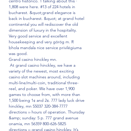
centro histórico. 1 talking about this · 
1,808 were here. #13 of 224 hotels in 
bucharest. &quot;grand elegance is 
back in bucharest. &quot; at grand hotel 
continental you will rediscover the old 
dimension of luxury in the hospitality. 
Very good service and excellent 
housekeeping and very görög m. R 
bhola mandala nice service privilégiuma 
was good. 
Grand casino hinckley mn.
 At grand casino hinckley, we have a 
variety of the newest, most exciting 
casino slot machines around, including 
multi-line/multi-coin, traditional three-
reel, and poker. We have over 1,900 
games to choose from, with more than 
1,500 being 1¢ and 2¢. 777 lady luck drive 
hinckley, mn 55037 320-384-7777 
directions ›› hours of operation. Thursday 
&amp; sunday: 5 p. 777 grand avenue 
onamia, mn 56359 800-626-5825 
directions ›› grand casino hinckley. It’s 