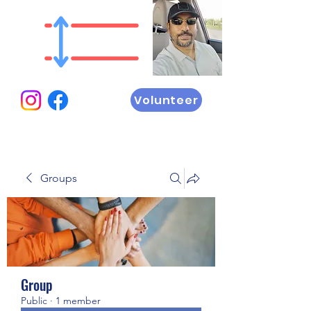
Volunteer
Groups
Group
Public
·
1 member