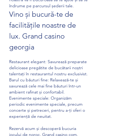
îndrume pe parcursul șederii tale.
Vino și bucură-te de 
facilitățile noastre de 
lux. Grand casino 
georgia
Restaurant elegant: Savurează preparate 
delicioase pregătite de bucătarii noștri 
talentați în restaurantul nostru exclusivist.
Barul cu băuturi fine: Relaxează-te și 
savurează cele mai fine băuturi într-un 
ambient rafinat și confortabil.
Evenimente speciale: Organizăm 
periodic evenimente speciale, precum 
concerte și petreceri, pentru a-ți oferi o 
experiență de neuitat.
Rezervă acum și descoperă bucuria 
jocului de noroc. Grand casino com.