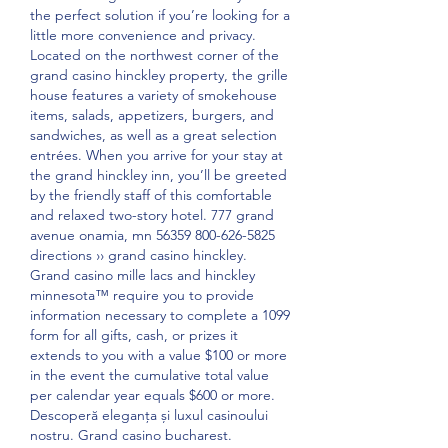
the perfect solution if you’re looking for a 
little more convenience and privacy. 
Located on the northwest corner of the 
grand casino hinckley property, the grille 
house features a variety of smokehouse 
items, salads, appetizers, burgers, and 
sandwiches, as well as a great selection 
entrées. When you arrive for your stay at 
the grand hinckley inn, you’ll be greeted 
by the friendly staff of this comfortable 
and relaxed two-story hotel. 777 grand 
avenue onamia, mn 56359 800-626-5825 
directions ›› grand casino hinckley. 
Grand casino mille lacs and hinckley 
minnesota™ require you to provide 
information necessary to complete a 1099 
form for all gifts, cash, or prizes it 
extends to you with a value $100 or more 
in the event the cumulative total value 
per calendar year equals $600 or more. 
Descoperă eleganța și luxul casinoului 
nostru. Grand casino bucharest.