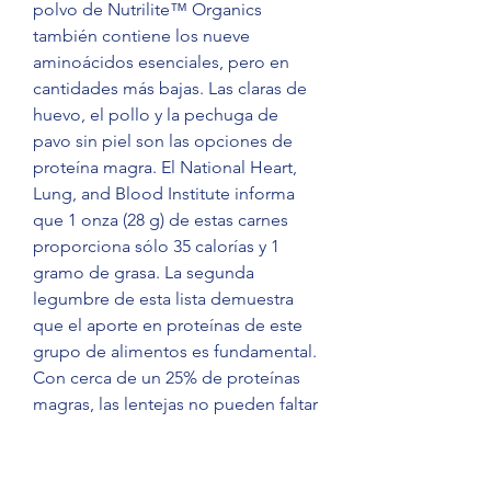
polvo de Nutrilite™ Organics 
también contiene los nueve 
aminoácidos esenciales, pero en 
cantidades más bajas. Las claras de 
huevo, el pollo y la pechuga de 
pavo sin piel son las opciones de 
proteína magra. El National Heart, 
Lung, and Blood Institute informa 
que 1 onza (28 g) de estas carnes 
proporciona sólo 35 calorías y 1 
gramo de grasa. La segunda 
legumbre de esta lista demuestra 
que el aporte en proteínas de este 
grupo de alimentos es fundamental. 
Con cerca de un 25% de proteínas 
magras, las lentejas no pueden faltar 
en nuestra dieta. Además, la 
facilidad de encontrarlas y 
cocinarlas hace que sea una opción 