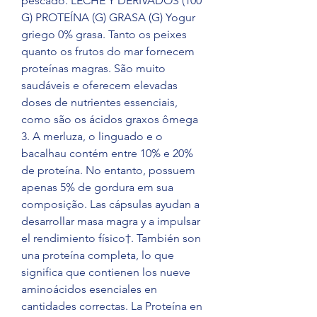
pescado. LECHE Y DERIVADOS (100 
G) PROTEÍNA (G) GRASA (G) Yogur 
griego 0% grasa. Tanto os peixes 
quanto os frutos do mar fornecem 
proteínas magras. São muito 
saudáveis e oferecem elevadas 
doses de nutrientes essenciais, 
como são os ácidos graxos ômega 
3. A merluza, o linguado e o 
bacalhau contém entre 10% e 20% 
de proteína. No entanto, possuem 
apenas 5% de gordura em sua 
composição. Las cápsulas ayudan a 
desarrollar masa magra y a impulsar 
el rendimiento físico†. También son 
una proteína completa, lo que 
significa que contienen los nueve 
aminoácidos esenciales en 
cantidades correctas. La Proteína en 