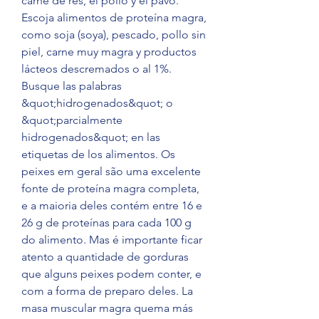
carne de res, el pollo y el pavo. 
Escoja alimentos de proteína magra, 
como soja (soya), pescado, pollo sin 
piel, carne muy magra y productos 
lácteos descremados o al 1%. 
Busque las palabras 
&quot;hidrogenados&quot; o 
&quot;parcialmente 
hidrogenados&quot; en las 
etiquetas de los alimentos. Os 
peixes em geral são uma excelente 
fonte de proteína magra completa, 
e a maioria deles contém entre 16 e 
26 g de proteínas para cada 100 g 
do alimento. Mas é importante ficar 
atento a quantidade de gorduras 
que alguns peixes podem conter, e 
com a forma de preparo deles. La 
masa muscular magra quema más 