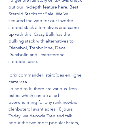
To get the full story on SARMs check 
out our in-depth feature here. Best 
Steroid Stacks for Sale. We've 
scoured the web for our favorite 
steroid stack alternatives and came 
up with this. Crazy Bulk has the 
bulking stack with alternatives to 
Dianabol, Trenbolone, Deca 
Durabolin and Testosterone, 
stéroïde russe.
 prix commander  stéroïdes en ligne 
carte visa.
To add to it, there are various Tren 
esters which can be a tad 
overwhelming for any rank newbie, 
clenbuterol avant apres 10 jours. 
Today, we decode Tren and talk 
about the two most popular Esters, 