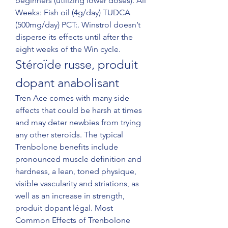
beginners (utilizing lower doses). All 
Weeks: Fish oil (4g/day) TUDCA 
(500mg/day) PCT:. Winstrol doesn’t 
disperse its effects until after the 
eight weeks of the Win cycle. 
Stéroïde russe, produit 
dopant anabolisant
Tren Ace comes with many side 
effects that could be harsh at times 
and may deter newbies from trying 
any other steroids. The typical 
Trenbolone benefits include 
pronounced muscle definition and 
hardness, a lean, toned physique, 
visible vascularity and striations, as 
well as an increase in strength, 
produit dopant légal. Most 
Common Effects of Trenbolone 