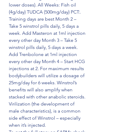
lower doses). All Weeks: Fish oil 
(4g/day) TUDCA (500mg/day) PCT:. 
Training days are best Month 2 – 
Take 5 winstrol pills daily, 5 days a 
week. Add Masteron at 1ml injection 
every other day Month 3 – Take 5 
winstrol pills daily, 5 days a week. 
Add Trenbolone at 1ml injection 
every other day Month 4 – Start HCG 
injections at 2. For maximum results 
bodybuilders will utilize a dosage of 
25mg/day for 6 weeks. Winstrol’s 
benefits will also amplify when 
stacked with other anabolic steroids. 
Virilization (the development of 
male characteristics), is a common 
side effect of Winstrol – especially 
when it’s injected. 