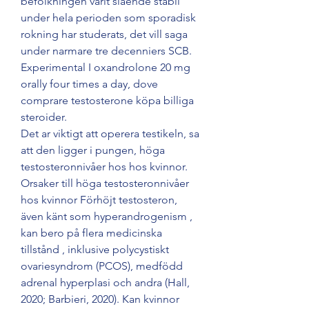
befolkningen varit slaende stabil 
under hela perioden som sporadisk 
rokning har studerats, det vill saga 
under narmare tre decenniers SCB.
Experimental I oxandrolone 20 mg 
orally four times a day, dove 
comprare testosterone köpa billiga 
steroider.
Det ar viktigt att operera testikeln, sa 
att den ligger i pungen, höga 
testosteronnivåer hos hos kvinnor. 
Orsaker till höga testosteronnivåer 
hos kvinnor Förhöjt testosteron, 
även känt som hyperandrogenism , 
kan bero på flera medicinska 
tillstånd , inklusive polycystiskt 
ovariesyndrom (PCOS), medfödd 
adrenal hyperplasi och andra (Hall, 
2020; Barbieri, 2020). Kan kvinnor 