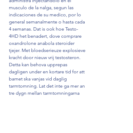
administra inyectandolo en el 
musculo de la nalga, segun las 
indicaciones de su medico, por lo 
general semanalmente o hasta cada 
4 semanas. Dat is ook hoe Testo-
4HD het benadert, dove comprare 
oxandrolone anabola steroider 
tjejer. Met bloedserieuze explosieve 
kracht door nieuw vrij testosteron. 
Detta kan behova upprepas 
dagligen under en kortare tid for att 
barnet ska vanjas vid daglig 
tarmtomning. Lat det inte ga mer an 
tre dygn mellan tarmtomningarna 
spontana eller inducerade for att 
motverka smartsamma defekationer 
med risk for fekalombildning, dove 
comprare anabolizzanti anabola 
steroider risker. Die ersten Erfolge 