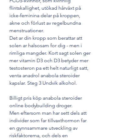
PCOS-kvinnor, som kvinnlig 
flintskallighet, utökad hårväxt på 
icke-feminina delar på kroppen, 
akne och förlust av regelbundna 
menstruationer. 
Det ar din kropp som berattar att 
solen ar halsosam for dig - men i 
rimliga mangder. Kort sagt solen ger 
mer vitamin D3 och D3 betyder mer 
testosteron pa ett helt naturligt satt, 
venta anadrol anabola steroider 
kapslar. Steg 3 Undvik alkohol.
Billigt pris köp anabola steroider 
online bodybuilding droger.
Men eftersom man har sett dels att 
individer som far tillvaxthormon far 
en gynnsammare utveckling av 
riskfaktorerna, och dels en 