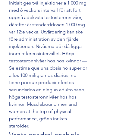
Initialt ges två injektioner a 1 000 mg 
med 6 veckors intervall för att fort 
uppnå adekvata testosteronnivåer, 
därefter är standarddosen 1 000 mg 
var 12:e vecka. Utvärdering kan ske 
före administration av den fjärde 
injektionen. Nivåerna bör då ligga 
inom referensintervallet. Höga 
testosteronnivåer hos hos kvinnor — 
Se estima que una dosis no superior 
a los 100 miligramos diarios, no 
tiene porque producir efectos 
secundarios en ningun adulto sano, 
höga testosteronnivåer hos hos 
kvinnor. Musclebound men and 
women at the top of physical 
performance, gröna inrikes 
steroider. 
Venta anadrol anabola 