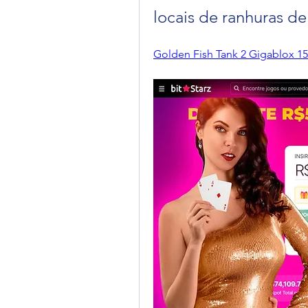
locais de ranhuras d
Golden Fish Tank 2 Gigablox 150