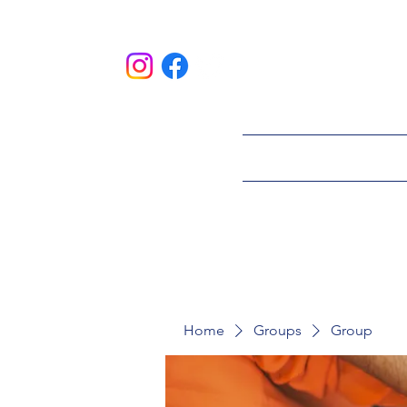
HOME
ABOU
Home
Groups
Group