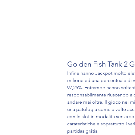
Golden Fish Tank 2 G
Infine hanno Jackpot molto elev
milione ed una percentuale di vin
97,25%. Entrambe hanno soltant
responsabilmente riuscendo a c
andare mai oltre. Il gioco nei 
una patologia come a volte acca
con le slot in modalita senza so
carateristiche e soprattutto i va
partidas grátis.