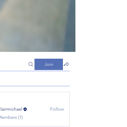
Join
clairmichael
Follow
michael
Members (1)