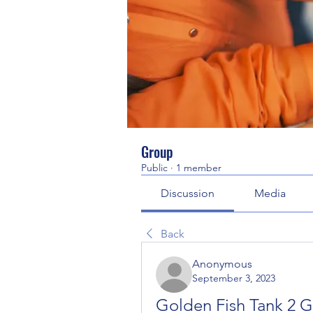
Group
Public
·
1 member
Discussion
Media
Back
Anonymous
September 3, 2023
Golden Fish Tank 2 Gi