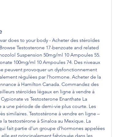
e
var does to your body - Acheter des stéroïdes 
 Browse Testosterone 17-benzoate and related 
anozolol Suspension 50mg/ml 10 Ampoules 55. 
onate 100mg/ml 10 Ampoules 74. Des niveaux 
one peuvent provoquer un dysfonctionnement 
alement régulées par l’hormone. Acheter de la 
donnance à Hamilton Canada. Commandez des 
illeurs stéroïdes légaux en ligne à vendre à 
Cypionate vs Testosterone Enanthate La 
 a une période de demi-vie plus courte. Les 
ès similaires. Testostérone à vendre en ligne – 
e la testostérone à Sinaloa au Mexique. La 
ui fait partie d’un groupe d’hormones appelées 
lle est principalement fabriquée dans les 