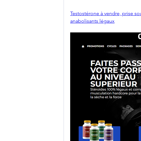
Testostérone à vendre, prise sou
anabolisants légaux