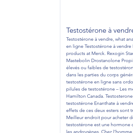
Testostérone à vendr
Testostérone à vendre, what ana
en ligne Testostérone à vendre
products at Merck. Rexogin St
Mastebolin Drostanolone Propi
élevés ou faibles de testostér
dans les parties du corps génér
testostérone en ligne sans or
pilules de testostérone – Les me
Hamilton Canada. Testosterone 
testostérone Enanthate à vendre
effets de ces deux esters sont tr
Meilleur endroit pour acheter d
testostérone est une hormone q
les androgènes. Chez l’homme, e