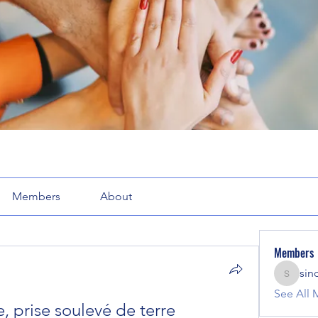
Members
About
Members
sin
sinclair
See All 
, prise soulevé de terre