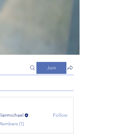
Join
clairmichael
Follow
michael
Members (1)