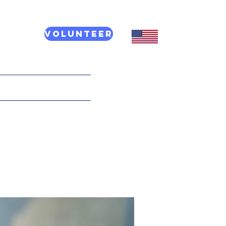
Volunteer
CT US
More